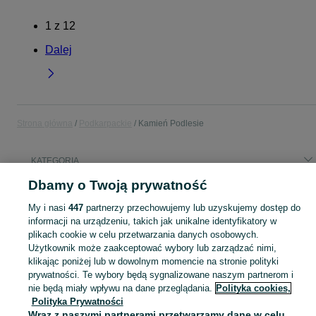
1
z
12
Dalej
Strona główna
Podkarpackie
Kamień Podlesie
KATEGORIA
Dbamy o Twoją prywatność
Popularne wyszukiwania
My i nasi
447
partnerzy przechowujemy lub uzyskujemy dostęp do
dzialki na sprzedaż
przenica
informacji na urządzeniu, takich jak unikalne identyfikatory w
plikach cookie w celu przetwarzania danych osobowych.
Użytkownik może zaakceptować wybory lub zarządzać nimi,
Skorzystaj z największego serwisu ogłoszeniowego - Kamień Podlesie i okolice! Kupuj to, czego pragniesz i sprzedawaj to, czego już nie potrzebujesz!
Zobacz Więc
klikając poniżej lub w dowolnym momencie na stronie polityki
prywatności. Te wybory będą sygnalizowane naszym partnerom i
Mapa kategorii
nie będą miały wpływu na dane przeglądania.
Polityka cookies,
Polityka Prywatności
Mapa miejscowości
Wraz z naszymi partnerami przetwarzamy dane w celu