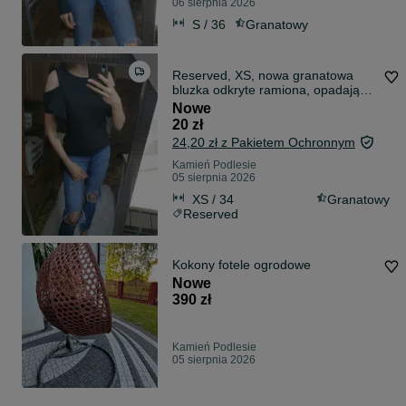
06 sierpnia 2026
S / 36
Granatowy
Reserved, XS, nowa granatowa
bluzka odkryte ramiona, opadające
rękawki
Nowe
20 zł
24,20 zł z Pakietem Ochronnym
Kamień Podlesie
05 sierpnia 2026
XS / 34
Granatowy
Reserved
Kokony fotele ogrodowe
Nowe
390 zł
Kamień Podlesie
05 sierpnia 2026