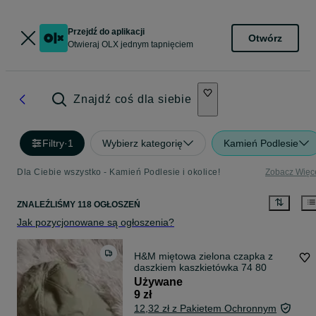
Przejdź do aplikacji
Otwórz
Otwieraj OLX jednym tapnięciem
Znajdź coś dla siebie
Filtry
·
1
Wybierz kategorię
Kamień Podlesie
Dla Ciebie wszystko - Kamień Podlesie i okolice!
Zobacz Więc
ZNALEŹLIŚMY 118 OGŁOSZEŃ
Jak pozycjonowane są ogłoszenia?
H&M miętowa zielona czapka z
daszkiem kaszkietówka 74 80
Używane
9 zł
12,32 zł z Pakietem Ochronnym