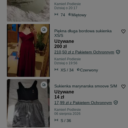
Kamień Podlesie
Dzisiaj o 20:17
74
Miętowy
Piękna długa bordowa sukienka
XS/S
Używane
200 zł
210,50 zł z Pakietem Ochronnym
Kamień Podlesie
Dzisiaj o 19:56
XS / 34
Czerwony
Sukienka marynarska smoove S/M
Używane
14 zł
17,99 zł z Pakietem Ochronnym
Kamień Podlesie
06 sierpnia 2026
S / 36