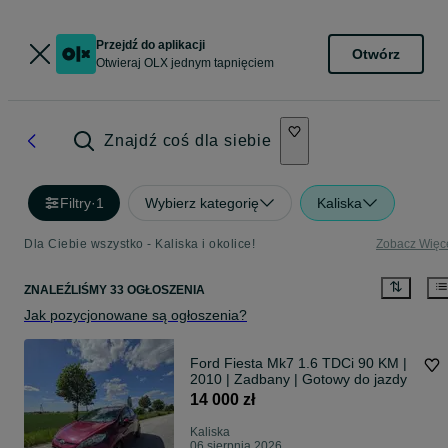
Przejdź do aplikacji
Otwórz
Otwieraj OLX jednym tapnięciem
Znajdź coś dla siebie
Filtry
·
1
Wybierz kategorię
Kaliska
Dla Ciebie wszystko - Kaliska i okolice!
Zobacz Więc
ZNALEŹLIŚMY 33 OGŁOSZENIA
Jak pozycjonowane są ogłoszenia?
Ford Fiesta Mk7 1.6 TDCi 90 KM |
2010 | Zadbany | Gotowy do jazdy
14 000 zł
Kaliska
06 sierpnia 2026