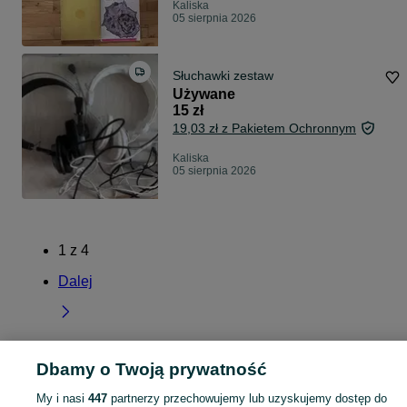
Kaliska
05 sierpnia 2026
Słuchawki zestaw
Używane
15 zł
19,03 zł z Pakietem Ochronnym
Kaliska
05 sierpnia 2026
1
z
4
Dalej
Dbamy o Twoją prywatność
Strona główna
Kujawsko-pomorskie
Kaliska
My i nasi
447
partnerzy przechowujemy lub uzyskujemy dostęp do