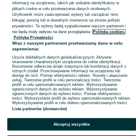
informacji na urządzeniu, takich jak unikalne identyfikatory w
KATEGORIA
plikach cookie w celu przetwarzania danych osobowych.
Użytkownik może zaakceptować wybory lub zarządzać nimi,
klikając poniżej lub w dowolnym momencie na stronie polityki
Skorzystaj z największego serwisu ogłoszeniowego - Kaliska i okolice! Kupuj to, czego pragniesz i sprzedawaj to, czego już nie potrzebujesz!
Zobacz Więc
prywatności. Te wybory będą sygnalizowane naszym partnerom i
nie będą miały wpływu na dane przeglądania.
Polityka cookies,
Mapa kategorii
Polityka Prywatności
Mapa miejscowości
Wraz z naszymi partnerami przetwarzamy dane w celu
zapewnienia:
Mapa ministron
Użycie dokładnych danych geolokalizacyjnych. Aktywne
Popularne wyszukiwania
skanowanie charakterystyki urządzenia do celów identyfikacji.
Rozumienie odbiorców dzięki statystyce lub kombinacji danych z
różnych źródeł. Przechowywanie informacji na urządzeniu lub
dostęp do nich. Pomiar efektywności reklam. Rozwój i ulepszanie
usług. Tworzenie profili w celu personalizacji treści. Tworzenie
profili w celu spersonalizowanych reklam. Wykorzystywanie
ograniczonych danych do wyboru reklam. Wykorzystywanie
ograniczonych danych do wyboru treści. Pomiar efektywności
treści. Wykorzystanie profili do wyboru spersonalizowanych reklam.
Wykorzystywanie profili w celu doboru spersonalizowanych treści.
Lista partnerów (dostawców)
Akceptuj wszystkie