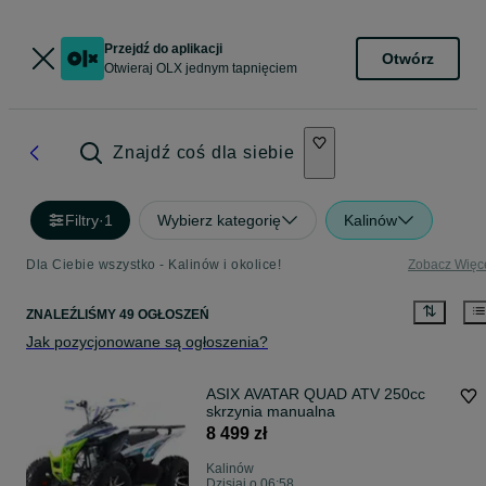
Przejdź do aplikacji
Otwórz
Otwieraj OLX jednym tapnięciem
Znajdź coś dla siebie
Filtry
·
1
Wybierz kategorię
Kalinów
Dla Ciebie wszystko - Kalinów i okolice!
Zobacz Więc
ZNALEŹLIŚMY 49 OGŁOSZEŃ
Jak pozycjonowane są ogłoszenia?
ASIX AVATAR QUAD ATV 250cc
skrzynia manualna
8 499 zł
Kalinów
Dzisiaj o 06:58