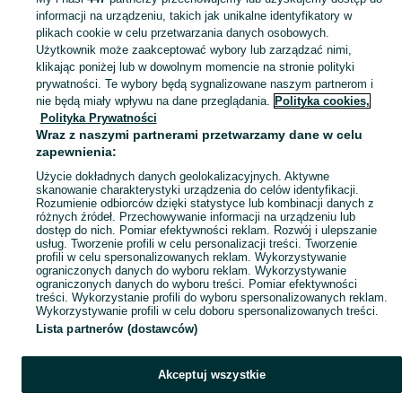
informacji na urządzeniu, takich jak unikalne identyfikatory w
KATEGORIA
plikach cookie w celu przetwarzania danych osobowych.
Użytkownik może zaakceptować wybory lub zarządzać nimi,
klikając poniżej lub w dowolnym momencie na stronie polityki
Skorzystaj z największego serwisu ogłoszeniowego - Kalinów i okolice! Kupuj to, czego pragniesz i sprzedawaj to, czego już nie potrzebujesz!
Zobacz Więc
prywatności. Te wybory będą sygnalizowane naszym partnerom i
nie będą miały wpływu na dane przeglądania.
Polityka cookies,
Mapa kategorii
Polityka Prywatności
Mapa miejscowości
Wraz z naszymi partnerami przetwarzamy dane w celu
zapewnienia:
Mapa ministron
Użycie dokładnych danych geolokalizacyjnych. Aktywne
Popularne wyszukiwania
skanowanie charakterystyki urządzenia do celów identyfikacji.
Rozumienie odbiorców dzięki statystyce lub kombinacji danych z
różnych źródeł. Przechowywanie informacji na urządzeniu lub
dostęp do nich. Pomiar efektywności reklam. Rozwój i ulepszanie
usług. Tworzenie profili w celu personalizacji treści. Tworzenie
profili w celu spersonalizowanych reklam. Wykorzystywanie
ograniczonych danych do wyboru reklam. Wykorzystywanie
ograniczonych danych do wyboru treści. Pomiar efektywności
treści. Wykorzystanie profili do wyboru spersonalizowanych reklam.
Wykorzystywanie profili w celu doboru spersonalizowanych treści.
Lista partnerów (dostawców)
Akceptuj wszystkie