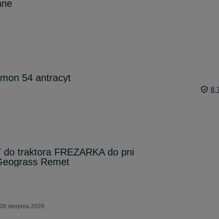
nne
imon 54 antracyt
8,
o traktora FREZARKA do pni
eograss Remet
06 sierpnia 2026