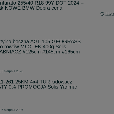
Cinturato 255/40 R18 99Y DOT 2024 –
 jak NOWE BMW Dobra cena
562,
wa tylno boczna AGL 105 GEOGRASS
o rowów MŁOTEK 400g Solis
ABNIACZ #125cm #145cm #165cm
05 sierpnia 2026
K1-261 25KM 4x4 TUR ładowacz
 RATY 0% PROMOCJA Solis Yanmar
05 sierpnia 2026