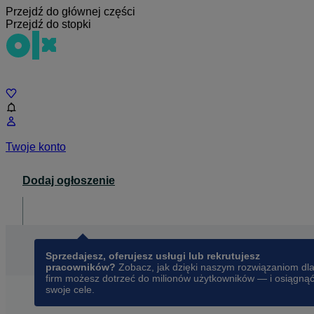
Przejdź do głównej części
Przejdź do stopki
Czat
Twoje konto
Dodaj ogłoszenie
Dla biznesu
opens in a new tab
Sprzedajesz, oferujesz usługi lub rekrutujesz
pracowników?
Zobacz, jak dzięki naszym rozwiązaniom dl
firm możesz dotrzeć do milionów użytkowników — i osiągną
swoje cele.