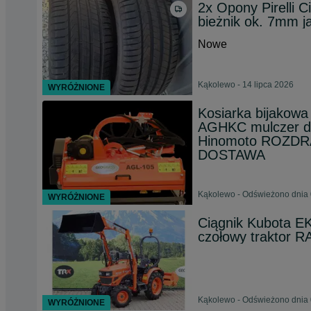
2x Opony Pirelli 
bieżnik ok. 7mm
Nowe
Kąkolewo - 14 lipca 2026
WYRÓŻNIONE
Kosiarka bijako
AGHKC mulczer d
Hinomoto ROZDR
DOSTAWA
Kąkolewo - Odświeżono dnia 
WYRÓŻNIONE
Ciągnik Kubota E
czołowy traktor
Kąkolewo - Odświeżono dnia 
WYRÓŻNIONE