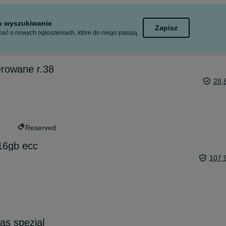
to wyszukiwanie
Zapisz
ać o nowych ogłoszeniach, które do niego pasują.
ierowane r.38
28,
Reserved
6gb ecc
107,
as spezial