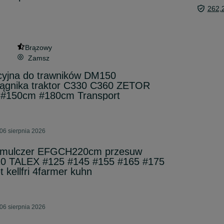
262,
Brązowy
Zamsz
acyjna do trawników DM150
gnika traktor C330 C360 ZETOR
 #150cm #180cm Transport
06 sierpnia 2026
a mulczer EFGCH220cm przesuw
20 TALEX #125 #145 #155 #165 #175
kellfri 4farmer kuhn
06 sierpnia 2026