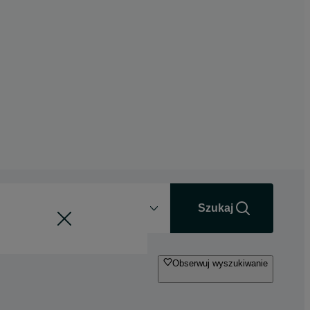
Odległość
+0 km
Szukaj
Obserwuj wyszukiwanie