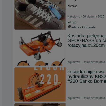
Dostawa gratis
Nowe
Kąkolewo - 06 sierpnia 2026
40
adidas Originals
Kosiarka pielęgn
GEOGRASS do cią
rotacyjna #120cm
Kąkolewo - Odświeżono dnia 
kosiarka bijakow
hydrauliczny KB2
#200 Sanko Bomet 
Kąkolewo - Odświeżono dnia 