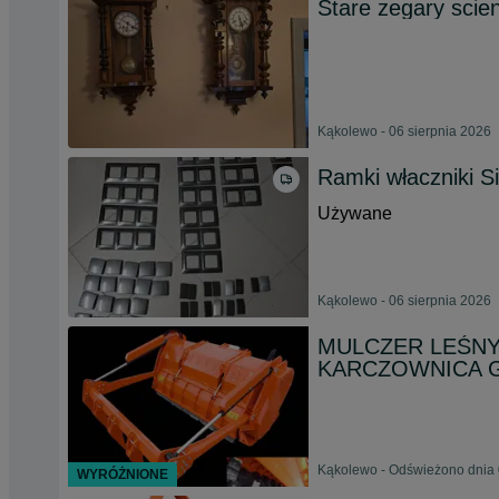
Stare zegary scie
Kąkolewo - 06 sierpnia 2026
Ramki właczniki S
Używane
Kąkolewo - 06 sierpnia 2026
MULCZER LEŚNY d
KARCZOWNICA G
Kąkolewo - Odświeżono dnia 
WYRÓŻNIONE