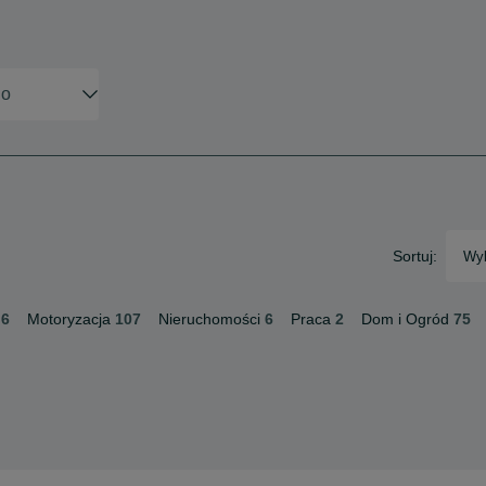
Sortuj:
Wyb
6
Motoryzacja
107
Nieruchomości
6
Praca
2
Dom i Ogród
75