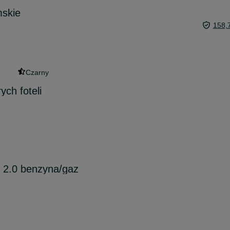
mskie
158,
Czarny
ych foteli
 2.0 benzyna/gaz