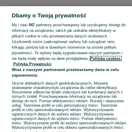
KATEGORIA
Dbamy o Twoją prywatność
Popularne wyszukiwania
My i nasi
447
partnerzy przechowujemy lub uzyskujemy dostęp do
kostka brukowa
stół z krzesłami
kruszywo
fotel uszak
informacji na urządzeniu, takich jak unikalne identyfikatory w
plikach cookie w celu przetwarzania danych osobowych.
Użytkownik może zaakceptować wybory lub zarządzać nimi,
Skorzystaj z największego serwisu ogłoszeniowego - Jeżowa i okolice! Kupuj to, czego pragniesz i sprzedawaj to, czego już nie potrzebujesz!
Zobacz Więc
klikając poniżej lub w dowolnym momencie na stronie polityki
prywatności. Te wybory będą sygnalizowane naszym partnerom i
nie będą miały wpływu na dane przeglądania.
Polityka cookies,
Mapa kategorii
Polityka Prywatności
Mapa miejscowości
Wraz z naszymi partnerami przetwarzamy dane w celu
zapewnienia:
Mapa ministron
Popularne wyszukiwania
Użycie dokładnych danych geolokalizacyjnych. Aktywne
skanowanie charakterystyki urządzenia do celów identyfikacji.
Rozumienie odbiorców dzięki statystyce lub kombinacji danych z
różnych źródeł. Przechowywanie informacji na urządzeniu lub
dostęp do nich. Pomiar efektywności reklam. Rozwój i ulepszanie
usług. Tworzenie profili w celu personalizacji treści. Tworzenie
profili w celu spersonalizowanych reklam. Wykorzystywanie
ograniczonych danych do wyboru reklam. Wykorzystywanie
ograniczonych danych do wyboru treści. Pomiar efektywności
treści. Wykorzystanie profili do wyboru spersonalizowanych reklam.
Wykorzystywanie profili w celu doboru spersonalizowanych treści.