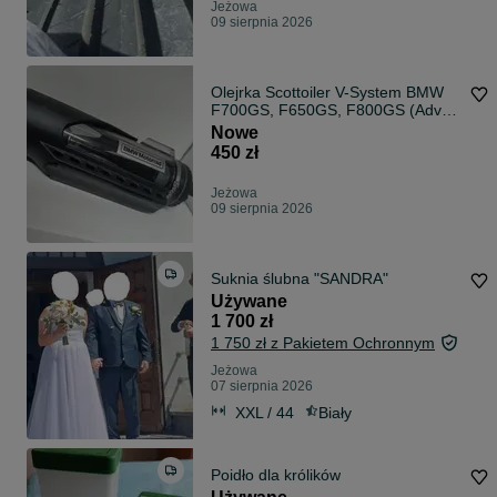
Jeżowa
09 sierpnia 2026
Olejrka Scottoiler V-System BMW
F700GS, F650GS, F800GS (Adv),
F800R
Nowe
450 zł
Jeżowa
09 sierpnia 2026
Suknia ślubna "SANDRA"
Używane
1 700 zł
1 750 zł z Pakietem Ochronnym
Jeżowa
07 sierpnia 2026
XXL / 44
Biały
Poidło dla królików