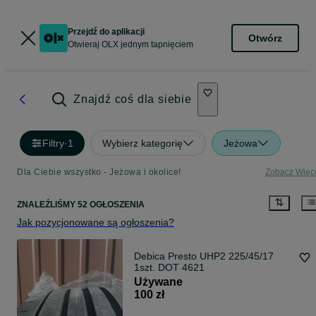
Przejdź do aplikacji
Otwórz
Otwieraj OLX jednym tapnięciem
Znajdź coś dla siebie
Filtry
·
1
Wybierz kategorię
Jeżowa
Dla Ciebie wszystko - Jeżowa i okolice!
Zobacz Więc
ZNALEŹLIŚMY 52 OGŁOSZENIA
Jak pozycjonowane są ogłoszenia?
Debica Presto UHP2 225/45/17
1szt. DOT 4621
Używane
100 zł