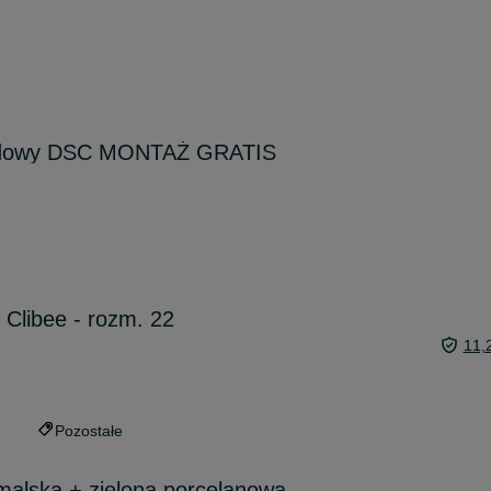
odowy DSC MONTAŻ GRATIS
 Clibee - rozm. 22
11,
Pozostałe
malska + zielona porcelanowa