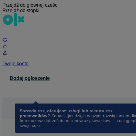
Przejdź do głównej części
Przejdź do stopki
Czat
Twoje konto
Dodaj ogłoszenie
Dla biznesu
opens in a new tab
Sprzedajesz, oferujesz usługi lub rekrutujesz
pracowników?
Zobacz, jak dzięki naszym rozwiązaniom dl
firm możesz dotrzeć do milionów użytkowników — i osiągną
swoje cele.