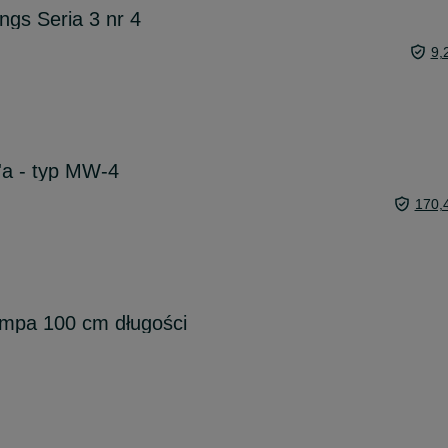
gs Seria 3 nr 4
9,
a - typ MW-4
170,
ampa 100 cm długości