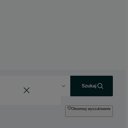
Odległość
+0 km
Szukaj
Obserwuj wyszukiwanie