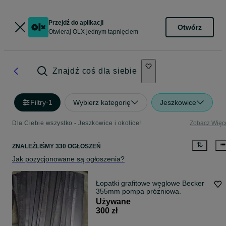
Przejdź do aplikacji
Otwórz
Otwieraj OLX jednym tapnięciem
Znajdź coś dla siebie
Filtry
·
1
Wybierz kategorię
Jeszkowice
Dla Ciebie wszystko - Jeszkowice i okolice!
Zobacz Więc
ZNALEŹLIŚMY 330 OGŁOSZEŃ
Jak pozycjonowane są ogłoszenia?
Łopatki grafitowe węglowe Becker
355mm pompa próżniowa.
Używane
300 zł