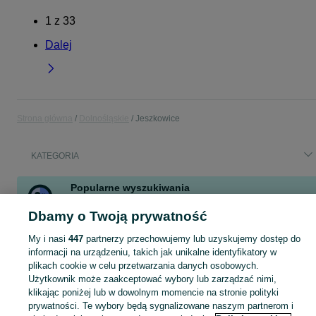
1
z
33
Dalej
Strona główna
Dolnośląskie
Jeszkowice
KATEGORIA
Popularne wyszukiwania
opony 175x65 r14
bocianie gniazdo
dom
klimatyzator
Dbamy o Twoją prywatność
działka
podnośnik
przenośny klimatyzator
kierowca busa
My i nasi
447
partnerzy przechowujemy lub uzyskujemy dostęp do
Zobacz Więcej
informacji na urządzeniu, takich jak unikalne identyfikatory w
plikach cookie w celu przetwarzania danych osobowych.
Użytkownik może zaakceptować wybory lub zarządzać nimi,
Skorzystaj z największego serwisu ogłoszeniowego - Jeszkowice i okolice! Kupuj to, czego pragniesz i sprzedawaj to, czego już nie potrzebujesz!
Zobacz Więc
klikając poniżej lub w dowolnym momencie na stronie polityki
prywatności. Te wybory będą sygnalizowane naszym partnerom i
Mapa kategorii