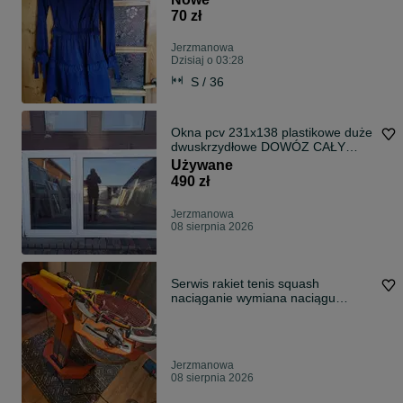
70 zł
Jerzmanowa
Dzisiaj o 03:28
S / 36
Okna pcv 231x138 plastikowe duże
dwuskrzydłowe DOWÓZ CAŁY
KRAJ
Używane
490 zł
Jerzmanowa
08 sierpnia 2026
Serwis rakiet tenis squash
naciąganie wymiana naciągu
Inżynier Struna ERSA Głogów
Polkowice Lubin
Jerzmanowa
08 sierpnia 2026