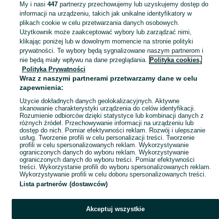
zderzak przedni ford s max mk1
dom
My i nasi
447
partnerzy przechowujemy lub uzyskujemy dostęp do
informacji na urządzeniu, takich jak unikalne identyfikatory w
plikach cookie w celu przetwarzania danych osobowych.
Skorzystaj z największego serwisu ogłoszeniowego - Jerzmanowa i okolice! Kupuj to, czego pragniesz i sprzedawaj to, czego już nie potrzebujesz!
Zobacz Więc
Użytkownik może zaakceptować wybory lub zarządzać nimi,
klikając poniżej lub w dowolnym momencie na stronie polityki
prywatności. Te wybory będą sygnalizowane naszym partnerom i
Mapa kategorii
nie będą miały wpływu na dane przeglądania.
Polityka cookies,
Mapa miejscowości
Polityka Prywatności
Wraz z naszymi partnerami przetwarzamy dane w celu
Mapa ministron
zapewnienia:
Popularne wyszukiwania
Użycie dokładnych danych geolokalizacyjnych. Aktywne
skanowanie charakterystyki urządzenia do celów identyfikacji.
Rozumienie odbiorców dzięki statystyce lub kombinacji danych z
różnych źródeł. Przechowywanie informacji na urządzeniu lub
dostęp do nich. Pomiar efektywności reklam. Rozwój i ulepszanie
usług. Tworzenie profili w celu personalizacji treści. Tworzenie
profili w celu spersonalizowanych reklam. Wykorzystywanie
ograniczonych danych do wyboru reklam. Wykorzystywanie
ograniczonych danych do wyboru treści. Pomiar efektywności
treści. Wykorzystanie profili do wyboru spersonalizowanych reklam.
Wykorzystywanie profili w celu doboru spersonalizowanych treści.
Lista partnerów (dostawców)
Akceptuj wszystkie