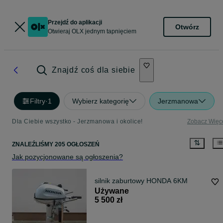
Przejdź do aplikacji
Otwórz
Otwieraj OLX jednym tapnięciem
Znajdź coś dla siebie
Filtry
·
1
Wybierz kategorię
Jerzmanowa
Dla Ciebie wszystko - Jerzmanowa i okolice!
Zobacz Więc
ZNALEŹLIŚMY 205 OGŁOSZEŃ
Jak pozycjonowane są ogłoszenia?
silnik zaburtowy HONDA 6KM
Używane
5 500 zł