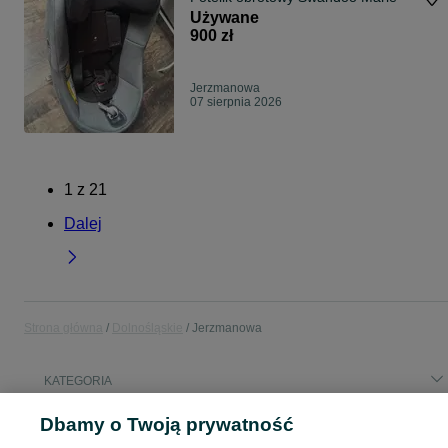
Używane
900 zł
Jerzmanowa
07 sierpnia 2026
1
z
21
Dalej
Strona główna
Dolnośląskie
Jerzmanowa
KATEGORIA
Dbamy o Twoją prywatność
Popularne wyszukiwania