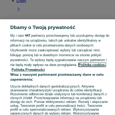
Dalej
Dbamy o Twoją prywatność
Strona główna
Dolnośląskie
Jerzmanice-Zdrój
My i nasi
447
partnerzy przechowujemy lub uzyskujemy dostęp do
informacji na urządzeniu, takich jak unikalne identyfikatory w
KATEGORIA
plikach cookie w celu przetwarzania danych osobowych.
Użytkownik może zaakceptować wybory lub zarządzać nimi,
Skorzystaj z największego serwisu ogłoszeniowego - Jerzmanice-Zdrój i okolice! Kupuj to, czego pragniesz i sprzedawaj to, czego już nie potrzebujesz!
Zobacz Więc
klikając poniżej lub w dowolnym momencie na stronie polityki
prywatności. Te wybory będą sygnalizowane naszym partnerom i
nie będą miały wpływu na dane przeglądania.
Polityka cookies,
Mapa kategorii
Polityka Prywatności
Mapa miejscowości
Wraz z naszymi partnerami przetwarzamy dane w celu
Mapa ministron
zapewnienia:
Popularne wyszukiwania
Użycie dokładnych danych geolokalizacyjnych. Aktywne
skanowanie charakterystyki urządzenia do celów identyfikacji.
Rozumienie odbiorców dzięki statystyce lub kombinacji danych z
różnych źródeł. Przechowywanie informacji na urządzeniu lub
dostęp do nich. Pomiar efektywności reklam. Rozwój i ulepszanie
usług. Tworzenie profili w celu personalizacji treści. Tworzenie
profili w celu spersonalizowanych reklam. Wykorzystywanie
ograniczonych danych do wyboru reklam. Wykorzystywanie