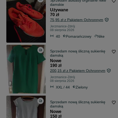
Sprzedam adidasy orginalne Nike
damskie
Używane
70 zł
75,95 zł z Pakietem Ochronnym
Jerzmanice-Zdrój
08 sierpnia 2026
40
Pomarańczowy
Nike
Sprzedam nową śliczną sukienkę
damską
Nowe
190 zł
200,15 zł z Pakietem Ochronnym
Jerzmanice-Zdrój
08 sierpnia 2026
XXL / 44
Zielony
Sprzedam nową śliczną sukienkę
damską
Nowe
150 zł