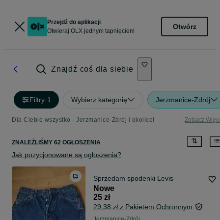
Przejdź do aplikacji
Otwórz
Otwieraj OLX jednym tapnięciem
Znajdź coś dla siebie
Filtry
·
1
Wybierz kategorię
Jerzmanice-Zdrój
Dla Ciebie wszystko - Jerzmanice-Zdrój i okolice!
Zobacz Więc
ZNALEŹLIŚMY 62 OGŁOSZENIA
Jak pozycjonowane są ogłoszenia?
Sprzedam spodenki Levis
Nowe
25 zł
29,38 zł z Pakietem Ochronnym
Jerzmanice-Zdrój