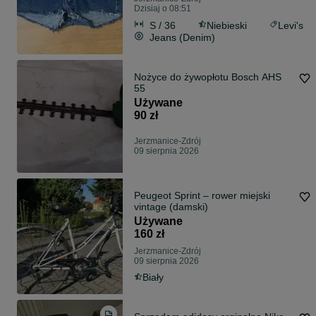
Dzisiaj o 08:51
S / 36
Niebieski
Levi's
Jeans (Denim)
Nożyce do żywopłotu Bosch AHS
55
Używane
90 zł
Jerzmanice-Zdrój
09 sierpnia 2026
Peugeot Sprint – rower miejski
vintage (damski)
Używane
160 zł
Jerzmanice-Zdrój
09 sierpnia 2026
Biały