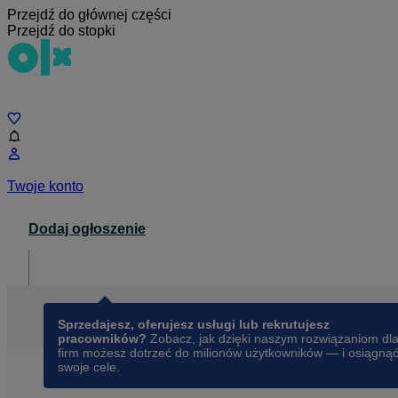
Przejdź do głównej części
Przejdź do stopki
Czat
Twoje konto
Dodaj ogłoszenie
Dla biznesu
opens in a new tab
Sprzedajesz, oferujesz usługi lub rekrutujesz
pracowników?
Zobacz, jak dzięki naszym rozwiązaniom dl
firm możesz dotrzeć do milionów użytkowników — i osiągną
swoje cele.