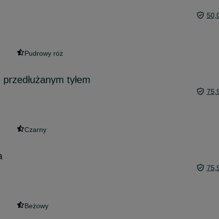
50,
Pudrowy róż
z przedłużanym tyłem
75,
Czarny
a
75,
Beżowy