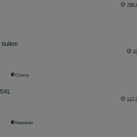
788,
 tiulem
1
Czarny
 5XL
117,
Niebieski