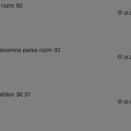
 rozm 92
18,
wiosenna parka rozm 92
34,
thlon 36 37
40,