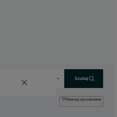
Odległość
+0 km
Szukaj
Obserwuj wyszukiwanie