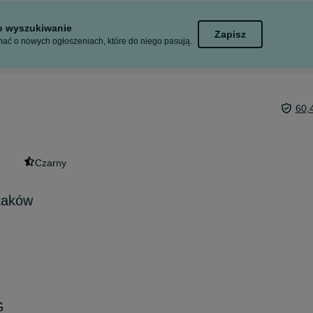
to wyszukiwanie
Zapisz
ać o nowych ogłoszeniach, które do niego pasują.
60,
Czarny
ptaków
G