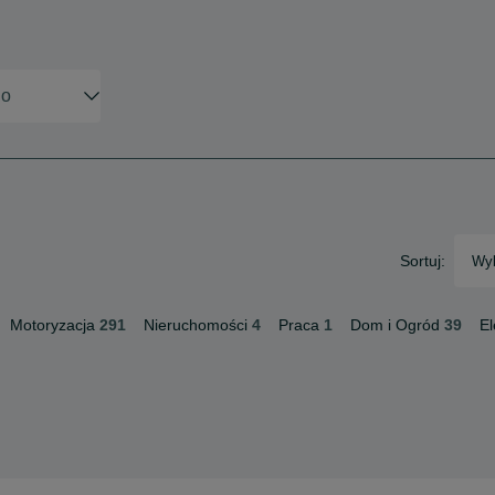
Sortuj:
Wyb
Motoryzacja
291
Nieruchomości
4
Praca
1
Dom i Ogród
39
El