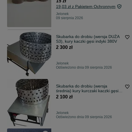
15 zł
19,03 zł z Pakietem Ochronnym
Jelonek
09 sierpnia 2026
Skubarka do drobiu (wersja DUŻA
S3), kury kaczki gęsi indyki 380V
2 300 zł
Jelonek
Odświeżono dnia 09 sierpnia 2026
Skubarka do drobiu (wersja
średnia) kury kurczaki kaczki gęsi
230V 380
2 100 zł
Jelonek
Odświeżono dnia 09 sierpnia 2026