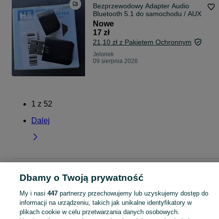
Bezprzewodowy Adapter Audio
Bluetooth 5.1 do samochodu / AUX
Nowe
17 zł
21,10 zł z Pakietem Ochronnym
Jelonek
09 sierpnia 2026
1
z
52
Dalej
Strona główna
Wielkopolskie
Jelonek
Dbamy o Twoją prywatność
My i nasi
447
partnerzy przechowujemy lub uzyskujemy dostęp do
KATEGORIA
informacji na urządzeniu, takich jak unikalne identyfikatory w
plikach cookie w celu przetwarzania danych osobowych.