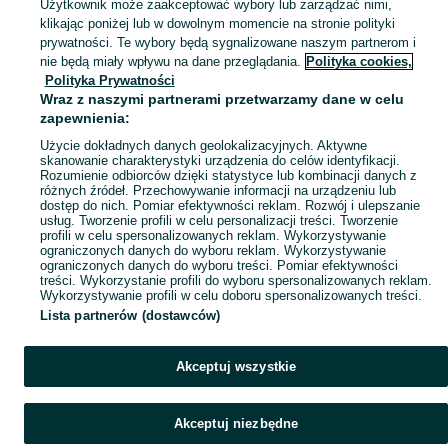
Użytkownik może zaakceptować wybory lub zarządzać nimi,
Skorzystaj z największego serwisu ogłoszeniowego - Jelonek i okolice! Kupuj to, czego pragniesz i sprzedawaj to, czego już nie potrzebujesz!
Zobacz Więc
klikając poniżej lub w dowolnym momencie na stronie polityki
prywatności. Te wybory będą sygnalizowane naszym partnerom i
Mapa kategorii
nie będą miały wpływu na dane przeglądania.
Polityka cookies,
Mapa miejscowości
Polityka Prywatności
Wraz z naszymi partnerami przetwarzamy dane w celu
Mapa ministron
zapewnienia:
Popularne wyszukiwania
Użycie dokładnych danych geolokalizacyjnych. Aktywne
skanowanie charakterystyki urządzenia do celów identyfikacji.
Rozumienie odbiorców dzięki statystyce lub kombinacji danych z
różnych źródeł. Przechowywanie informacji na urządzeniu lub
dostęp do nich. Pomiar efektywności reklam. Rozwój i ulepszanie
usług. Tworzenie profili w celu personalizacji treści. Tworzenie
profili w celu spersonalizowanych reklam. Wykorzystywanie
ograniczonych danych do wyboru reklam. Wykorzystywanie
ograniczonych danych do wyboru treści. Pomiar efektywności
treści. Wykorzystanie profili do wyboru spersonalizowanych reklam.
Wykorzystywanie profili w celu doboru spersonalizowanych treści.
Lista partnerów (dostawców)
Akceptuj wszystkie
Akceptuj niezbędne