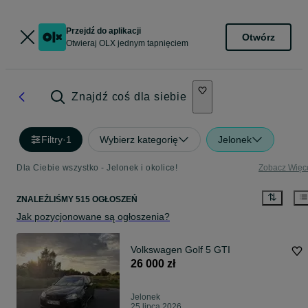
Przejdź do aplikacji
Otwórz
Otwieraj OLX jednym tapnięciem
Znajdź coś dla siebie
Filtry
·
1
Wybierz kategorię
Jelonek
Dla Ciebie wszystko - Jelonek i okolice!
Zobacz Więc
ZNALEŹLIŚMY 515 OGŁOSZEŃ
Jak pozycjonowane są ogłoszenia?
Volkswagen Golf 5 GTI
26 000 zł
Jelonek
25 lipca 2026