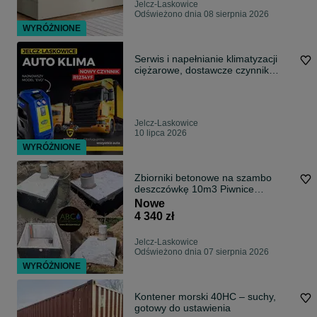
Jelcz-Laskowice
Odświeżono dnia 08 sierpnia 2026
WYRÓŻNIONE
Serwis i napełnianie klimatyzacji
ciężarowe, dostawcze czynnik
r1234yf
Jelcz-Laskowice
10 lipca 2026
WYRÓŻNIONE
Zbiorniki betonowe na szambo
deszczówkę 10m3 Piwnice
betonowe kanały
Nowe
4 340 zł
Jelcz-Laskowice
Odświeżono dnia 07 sierpnia 2026
WYRÓŻNIONE
Kontener morski 40HC – suchy,
gotowy do ustawienia