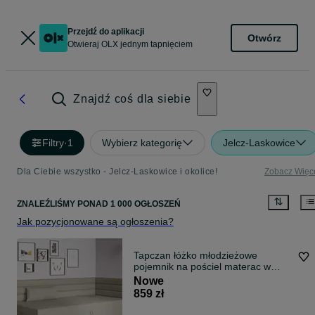
Przejdź do aplikacji
Otwórz
Otwieraj OLX jednym tapnięciem
Znajdź coś dla siebie
Filtry
·
1
Wybierz kategorię
Jelcz-Laskowice
Dla Ciebie wszystko - Jelcz-Laskowice i okolice!
Zobacz Więc
ZNALEŹLIŚMY
PONAD
1 000 OGŁOSZEŃ
Jak pozycjonowane są ogłoszenia?
Tapczan łóżko młodzieżowe
pojemnik na pościel materac w
cenie !
Nowe
859 zł