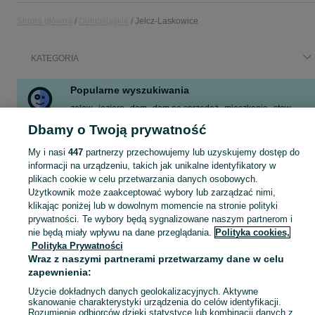
Strona główna
Dolnośląskie
Jelcz-Laskowice
KATEGORIA
Popularne wyszukiwania
zalew
jezioro
dom
dom na sprzedaż
mieszkanie
staw
praca
letniskowy
Dbamy o Twoją prywatność
Zobacz Więcej
My i nasi
447
partnerzy przechowujemy lub uzyskujemy dostęp do
informacji na urządzeniu, takich jak unikalne identyfikatory w
plikach cookie w celu przetwarzania danych osobowych.
Skorzystaj z największego serwisu ogłoszeniowego - Jelcz-Laskowice i okolice! Kupuj to, czego pragniesz i sprzedawaj to, czego już nie potrzebujesz!
Zobacz Więc
Użytkownik może zaakceptować wybory lub zarządzać nimi,
klikając poniżej lub w dowolnym momencie na stronie polityki
Mapa kategorii
prywatności. Te wybory będą sygnalizowane naszym partnerom i
nie będą miały wpływu na dane przeglądania.
Polityka cookies,
Mapa miejscowości
Polityka Prywatności
Mapa ministron
Wraz z naszymi partnerami przetwarzamy dane w celu
Popularne wyszukiwania
zapewnienia:
Użycie dokładnych danych geolokalizacyjnych. Aktywne
skanowanie charakterystyki urządzenia do celów identyfikacji.
Rozumienie odbiorców dzięki statystyce lub kombinacji danych z