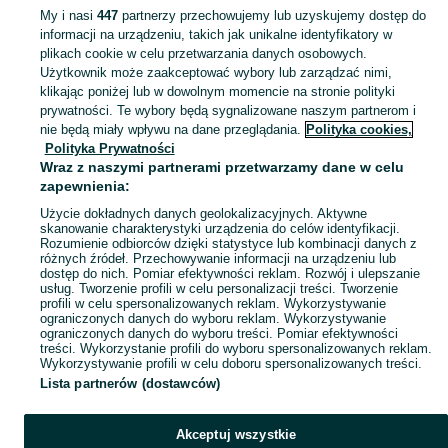
My i nasi
447
partnerzy przechowujemy lub uzyskujemy dostęp do
informacji na urządzeniu, takich jak unikalne identyfikatory w
KATEGORIA
plikach cookie w celu przetwarzania danych osobowych.
Użytkownik może zaakceptować wybory lub zarządzać nimi,
klikając poniżej lub w dowolnym momencie na stronie polityki
Skorzystaj z największego serwisu ogłoszeniowego - Jedlanka i okolice! Kupuj to, czego pragniesz i sprzedawaj to, czego już nie potrzebujesz!
Zobacz Więc
prywatności. Te wybory będą sygnalizowane naszym partnerom i
nie będą miały wpływu na dane przeglądania.
Polityka cookies,
Mapa kategorii
Polityka Prywatności
Mapa miejscowości
Wraz z naszymi partnerami przetwarzamy dane w celu
zapewnienia:
Mapa ministron
Użycie dokładnych danych geolokalizacyjnych. Aktywne
Popularne wyszukiwania
skanowanie charakterystyki urządzenia do celów identyfikacji.
Rozumienie odbiorców dzięki statystyce lub kombinacji danych z
różnych źródeł. Przechowywanie informacji na urządzeniu lub
dostęp do nich. Pomiar efektywności reklam. Rozwój i ulepszanie
usług. Tworzenie profili w celu personalizacji treści. Tworzenie
profili w celu spersonalizowanych reklam. Wykorzystywanie
ograniczonych danych do wyboru reklam. Wykorzystywanie
ograniczonych danych do wyboru treści. Pomiar efektywności
treści. Wykorzystanie profili do wyboru spersonalizowanych reklam.
Wykorzystywanie profili w celu doboru spersonalizowanych treści.
Lista partnerów (dostawców)
Akceptuj wszystkie