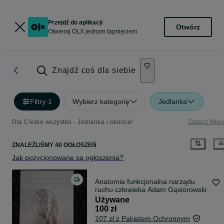
Przejdź do aplikacji
Otwórz
Otwieraj OLX jednym tapnięciem
Znajdź coś dla siebie
Filtry
·
1
Wybierz kategorię
Jedlanka
Dla Ciebie wszystko - Jedlanka i okolice!
Zobacz Więc
ZNALEŹLIŚMY 40 OGŁOSZEŃ
Jak pozycjonowane są ogłoszenia?
Anatomia funkcjonalna narządu
ruchu człowieka Adam Gąsiorowski
Używane
100 zł
107 zł z Pakietem Ochronnym