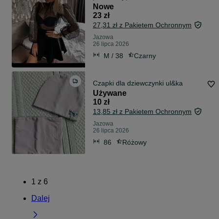
Nowe
23 zł
27,31 zł z Pakietem Ochronnym
Jazowa
26 lipca 2026
M / 38
Czarny
Czapki dla dziewczynki ul&ka
Używane
10 zł
13,85 zł z Pakietem Ochronnym
Jazowa
26 lipca 2026
86
Różowy
1
z
6
Dalej