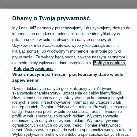
Dbamy o Twoją prywatność
Strona główna
Podkarpackie
Jazowa
My i nasi
447
partnerzy przechowujemy lub uzyskujemy dostęp do
informacji na urządzeniu, takich jak unikalne identyfikatory w
KATEGORIA
plikach cookie w celu przetwarzania danych osobowych.
Użytkownik może zaakceptować wybory lub zarządzać nimi,
Skorzystaj z największego serwisu ogłoszeniowego - Jazowa i okolice! Kupuj to, czego pragniesz i sprzedawaj to, czego już nie potrzebujesz!
Zobacz Więc
klikając poniżej lub w dowolnym momencie na stronie polityki
prywatności. Te wybory będą sygnalizowane naszym partnerom i
nie będą miały wpływu na dane przeglądania.
Polityka cookies,
Mapa kategorii
Polityka Prywatności
Mapa miejscowości
Wraz z naszymi partnerami przetwarzamy dane w celu
zapewnienia:
Mapa ministron
Popularne wyszukiwania
Użycie dokładnych danych geolokalizacyjnych. Aktywne
skanowanie charakterystyki urządzenia do celów identyfikacji.
Rozumienie odbiorców dzięki statystyce lub kombinacji danych z
różnych źródeł. Przechowywanie informacji na urządzeniu lub
dostęp do nich. Pomiar efektywności reklam. Rozwój i ulepszanie
usług. Tworzenie profili w celu personalizacji treści. Tworzenie
profili w celu spersonalizowanych reklam. Wykorzystywanie
ograniczonych danych do wyboru reklam. Wykorzystywanie
ograniczonych danych do wyboru treści. Pomiar efektywności
treści. Wykorzystanie profili do wyboru spersonalizowanych reklam.
Wykorzystywanie profili w celu doboru spersonalizowanych treści.