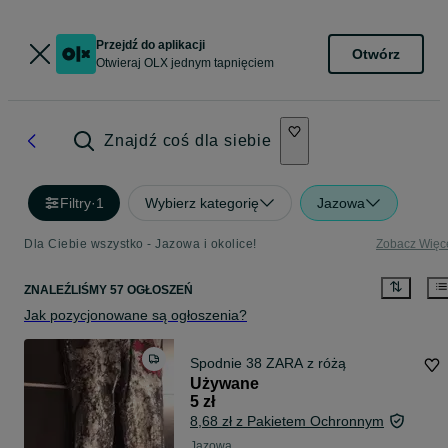
Przejdź do aplikacji
Otwórz
Otwieraj OLX jednym tapnięciem
Znajdź coś dla siebie
Filtry
·
1
Wybierz kategorię
Jazowa
Dla Ciebie wszystko - Jazowa i okolice!
Zobacz Więc
ZNALEŹLIŚMY 57 OGŁOSZEŃ
Jak pozycjonowane są ogłoszenia?
Spodnie 38 ZARA z różą
Używane
5 zł
8,68 zł z Pakietem Ochronnym
Jazowa