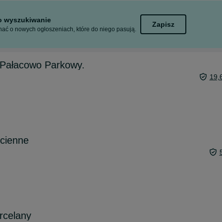
to wyszukiwanie
Zapisz
ać o nowych ogłoszeniach, które do niego pasują.
 Pałacowo Parkowy.
19,
ścienne
rcelany