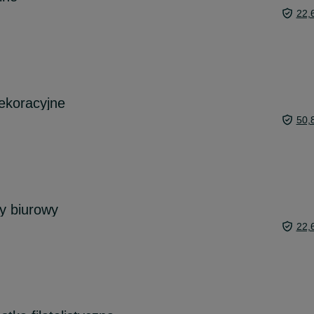
22,
ekoracyjne
50,
ny biurowy
22,