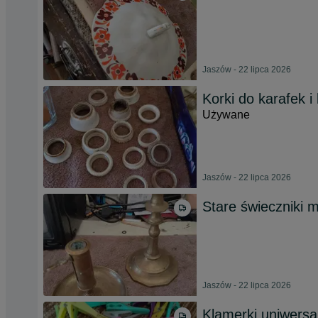
Jaszów - 22 lipca 2026
Korki do karafek i
Używane
Jaszów - 22 lipca 2026
Stare świeczniki 
Jaszów - 22 lipca 2026
Klamerki uniwersa