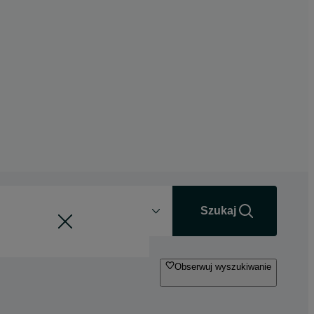
Odległość
+0 km
Szukaj
Obserwuj wyszukiwanie