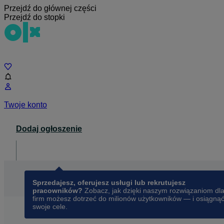
Przejdź do głównej części
Przejdź do stopki
Czat
Twoje konto
Dodaj ogłoszenie
Dla biznesu
opens in a new tab
Sprzedajesz, oferujesz usługi lub rekrutujesz
pracowników?
Zobacz, jak dzięki naszym rozwiązaniom dl
firm możesz dotrzeć do milionów użytkowników — i osiągną
swoje cele.