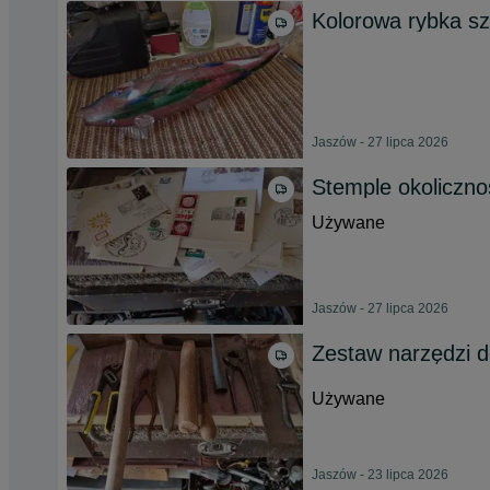
Kolorowa rybka sz
Jaszów - 27 lipca 2026
Stemple okoliczno
Używane
Jaszów - 27 lipca 2026
Zestaw narzędzi 
Używane
Jaszów - 23 lipca 2026