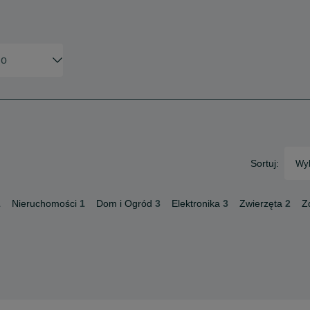
Sortuj:
Wyb
1
Nieruchomości
1
Dom i Ogród
3
Elektronika
3
Zwierzęta
2
Z