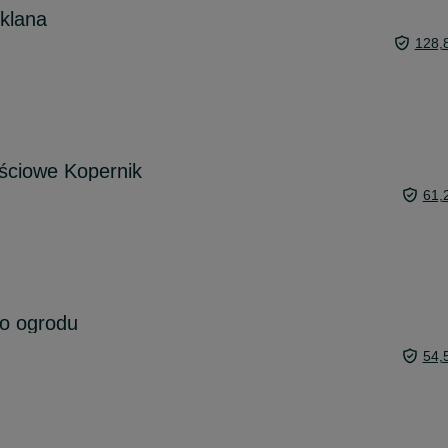
klana
128,
ściowe Kopernik
61,
do ogrodu
54,