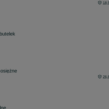
18,
 butelek
mosiężne
26,
lne