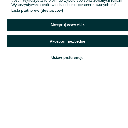
treści. Wykorzystanie profili do wyboru spersonalizowanych reklam.
Wykorzystywanie profili w celu doboru spersonalizowanych treści.
Lista partnerów (dostawców)
Akceptuj wszystkie
Akceptuj niezbędne
Ustaw preferencje
Szukaj
Home
Obserwujesz
Favorite
Dodaj
List it
Chat
Czat
My OLX
Konto
It seems like a dead
end
Refresh the page or go back to
the homepage
Refresh