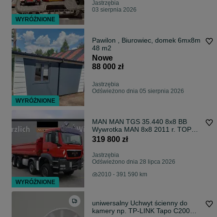
Jastrzębia
03 sierpnia 2026
WYRÓŻNIONE
Pawilon , Biurowiec, domek 6mx8m
48 m2
Nowe
88 000 zł
Jastrzębia
Odświeżono dnia 05 sierpnia 2026
WYRÓŻNIONE
MAN MAN TGS 35.440 8x8 BB
Wywrotka MAN 8x8 2011 r. TOP
STAN
319 800 zł
Jastrzębia
Odświeżono dnia 28 lipca 2026
2010 - 391 590 km
WYRÓŻNIONE
uniwersalny Uchwyt ścienny do
kamery np. TP-LINK Tapo C200