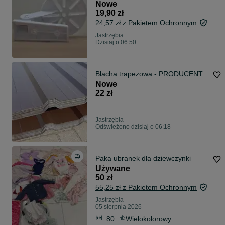
C300 C400 i podobne, Xiaomi
Nowe
Delospro niania camera
19,90 zł
elektroniczna C-200 C-210 C-220
24,57 zł z Pakietem Ochronnym
C-230
Jastrzębia
Dzisiaj o 06:50
Blacha trapezowa - PRODUCENT
Nowe
22 zł
Jastrzębia
Odświeżono dzisiaj o 06:18
Paka ubranek dla dziewczynki
Używane
50 zł
55,25 zł z Pakietem Ochronnym
Jastrzębia
05 sierpnia 2026
80
Wielokolorowy