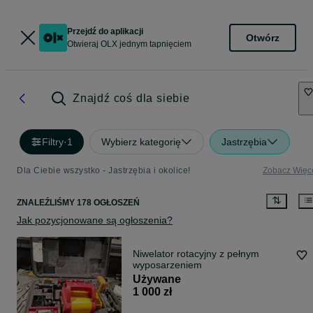
Przejdź do aplikacji
Otwórz
Otwieraj OLX jednym tapnięciem
Znajdź coś dla siebie
Filtry
·
1
Wybierz kategorię
Jastrzębia
Dla Ciebie wszystko - Jastrzębia i okolice!
Zobacz Więc
ZNALEŹLIŚMY 178 OGŁOSZEŃ
Jak pozycjonowane są ogłoszenia?
Niwelator rotacyjny z pełnym
wyposarzeniem
Używane
1 000 zł