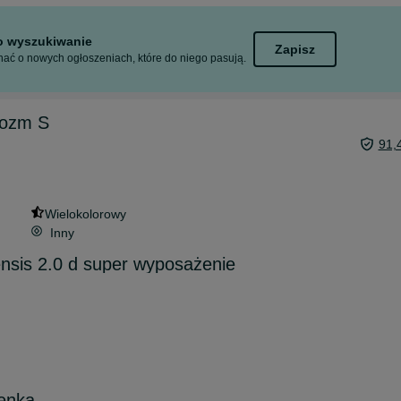
to wyszukiwanie
Zapisz
ać o nowych ogłoszeniach, które do niego pasują.
rozm S
91,
Wielokolorowy
Inny
nsis 2.0 d super wyposażenie
ienka