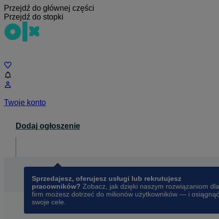
Przejdź do głównej części
Przejdź do stopki
Czat
Twoje konto
Dodaj ogłoszenie
Dla biznesu
opens in a new tab
Sprzedajesz, oferujesz usługi lub rekrutujesz
pracowników?
Zobacz, jak dzięki naszym rozwiązaniom dl
firm możesz dotrzeć do milionów użytkowników — i osiągną
swoje cele.