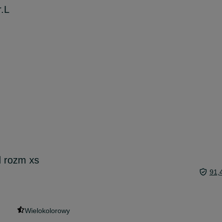
.L
 rozm xs
91,
Wielokolorowy