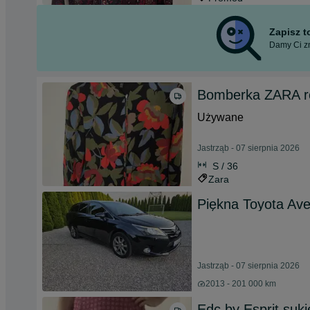
Zapisz 
Damy Ci zn
Bomberka ZARA 
Używane
Jastrząb - 07 sierpnia 2026
S / 36
Zara
Piękna Toyota Ave
Jastrząb - 07 sierpnia 2026
2013 - 201 000 km
Edc by Esprit suk