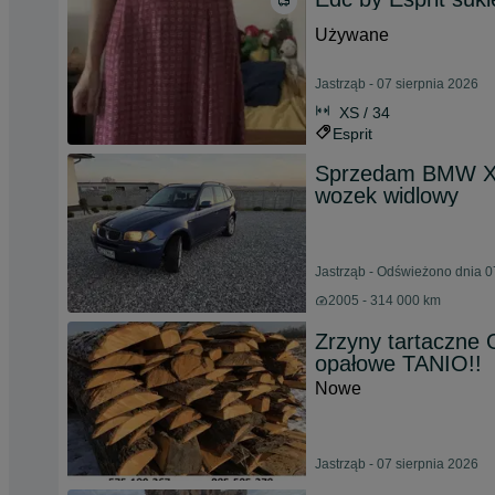
Używane
Jastrząb - 07 sierpnia 2026
XS / 34
Esprit
Sprzedam BMW X3 
wozek widlowy
Jastrząb - Odświeżono dnia 0
2005 - 314 000 km
Zrzyny tartaczne
opałowe TANIO!!
Nowe
Jastrząb - 07 sierpnia 2026