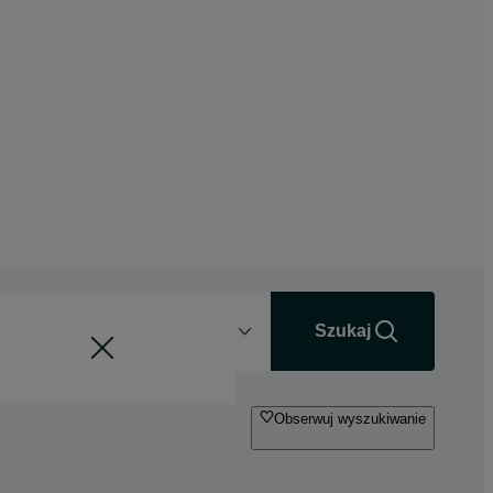
Odległość
+0 km
Szukaj
Obserwuj wyszukiwanie