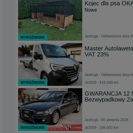
Kojec dla psa OK
Nowe
Jastrząb - Odświeżono dnia 2
WYRÓŻNIONE
Master Autolawe
VAT 23%
Jastrząb - Odświeżono dnia 0
WYRÓŻNIONE
2020 - 416 000 km
GWARANCJA 12 M
Bezwypadkowy Za
Jastrząb - 05 sierpnia 2026
WYRÓŻNIONE
2009 - 206 000 km