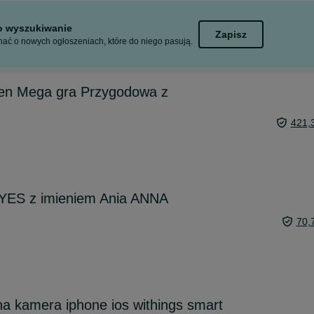
to wyszukiwanie
Zapisz
ać o nowych ogłoszeniach, które do niego pasują.
en Mega gra Przygodowa z
421,
k YES z imieniem Ania ANNA
70,
zna kamera iphone ios withings smart