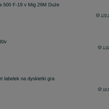
a 500 F-19 v Mig 29M Duże
170,
80v
1 0
 labelek na dyskietki gra
19,