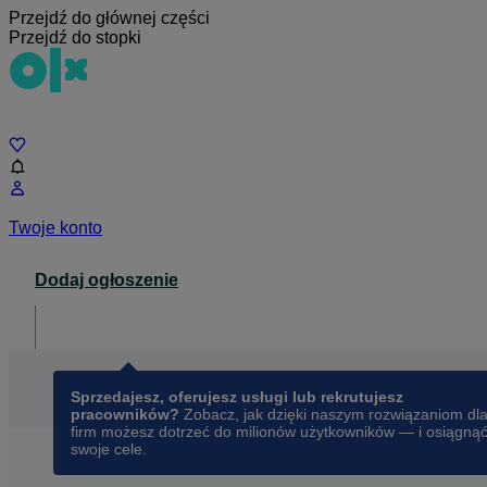
Przejdź do głównej części
Przejdź do stopki
Czat
Twoje konto
Dodaj ogłoszenie
Dla biznesu
opens in a new tab
Sprzedajesz, oferujesz usługi lub rekrutujesz
pracowników?
Zobacz, jak dzięki naszym rozwiązaniom dl
firm możesz dotrzeć do milionów użytkowników — i osiągną
swoje cele.