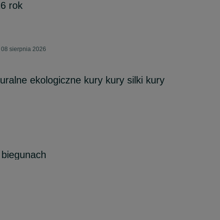
16 rok
 08 sierpnia 2026
ralne ekologiczne kury kury silki kury
a biegunach