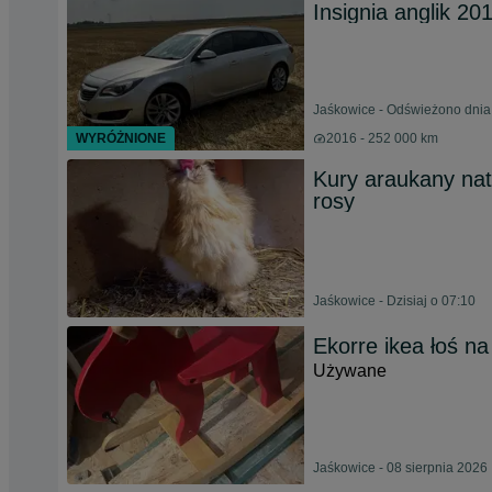
Insignia anglik 20
Jaśkowice - Odświeżono dnia
WYRÓŻNIONE
2016 - 252 000 km
Kury araukany natu
rosy
Jaśkowice - Dzisiaj o 07:10
Ekorre ikea łoś n
Używane
Jaśkowice - 08 sierpnia 2026