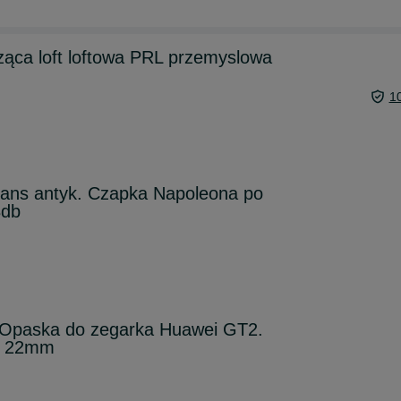
ąca loft loftowa PRL przemyslowa
1
hans antyk. Czapka Napoleona po
Bdb
. Opaska do zegarka Huawei GT2.
g 22mm