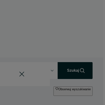
Odległość
+0 km
Szukaj
Obserwuj wyszukiwanie