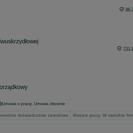
86,
wuskrzydłowej
731,
porządkowy
Umowa o pracę, Umowa zlecenie
wiednie doświadczenie zawodowe
Miejsce pracy: W siedzibie fir