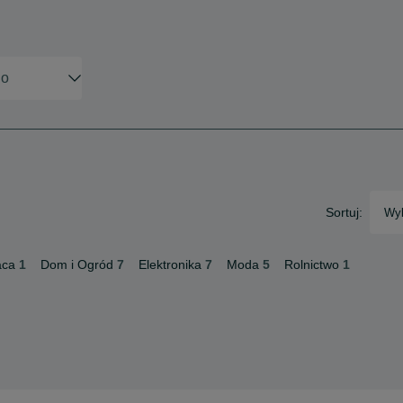
Sortuj:
Wyb
aca
1
Dom i Ogród
7
Elektronika
7
Moda
5
Rolnictwo
1