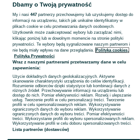
Dbamy o Twoją prywatność
Strona główna
Pomorskie
Jarzębina
My i nasi
447
partnerzy przechowujemy lub uzyskujemy dostęp do
informacji na urządzeniu, takich jak unikalne identyfikatory w
KATEGORIA
plikach cookie w celu przetwarzania danych osobowych.
Użytkownik może zaakceptować wybory lub zarządzać nimi,
Skorzystaj z największego serwisu ogłoszeniowego - Jarzębina i okolice! Kupuj to, czego pragniesz i sprzedawaj to, czego już nie potrzebujesz!
Zobacz Więc
klikając poniżej lub w dowolnym momencie na stronie polityki
prywatności. Te wybory będą sygnalizowane naszym partnerom i
nie będą miały wpływu na dane przeglądania.
Polityka cookies,
Mapa kategorii
Polityka Prywatności
Mapa miejscowości
Wraz z naszymi partnerami przetwarzamy dane w celu
zapewnienia:
Mapa ministron
Użycie dokładnych danych geolokalizacyjnych. Aktywne
Popularne wyszukiwania
skanowanie charakterystyki urządzenia do celów identyfikacji.
Rozumienie odbiorców dzięki statystyce lub kombinacji danych z
różnych źródeł. Przechowywanie informacji na urządzeniu lub
dostęp do nich. Pomiar efektywności reklam. Rozwój i ulepszanie
usług. Tworzenie profili w celu personalizacji treści. Tworzenie
profili w celu spersonalizowanych reklam. Wykorzystywanie
ograniczonych danych do wyboru reklam. Wykorzystywanie
ograniczonych danych do wyboru treści. Pomiar efektywności
treści. Wykorzystanie profili do wyboru spersonalizowanych reklam.
Wykorzystywanie profili w celu doboru spersonalizowanych treści.
Lista partnerów (dostawców)