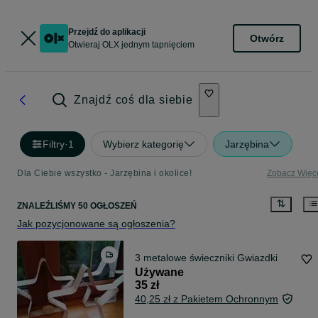
Przejdź do aplikacji
Otwórz
Otwieraj OLX jednym tapnięciem
Znajdź coś dla siebie
Filtry
·
1
Wybierz kategorię
Jarzębina
Dla Ciebie wszystko - Jarzębina i okolice!
Zobacz Więc
ZNALEŹLIŚMY 50 OGŁOSZEŃ
Jak pozycjonowane są ogłoszenia?
3 metalowe świeczniki Gwiazdki
Używane
35 zł
40,25 zł z Pakietem Ochronnym