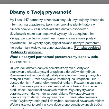
Dbamy o Twoją prywatność
Strona główna
Opolskie
Jaryszów
My i nasi
447
partnerzy przechowujemy lub uzyskujemy dostęp do
informacji na urządzeniu, takich jak unikalne identyfikatory w
KATEGORIA
plikach cookie w celu przetwarzania danych osobowych.
Użytkownik może zaakceptować wybory lub zarządzać nimi,
Skorzystaj z największego serwisu ogłoszeniowego - Jaryszów i okolice! Kupuj to, czego pragniesz i sprzedawaj to, czego już nie potrzebujesz!
Zobacz Więc
klikając poniżej lub w dowolnym momencie na stronie polityki
prywatności. Te wybory będą sygnalizowane naszym partnerom i
nie będą miały wpływu na dane przeglądania.
Polityka cookies,
Mapa kategorii
Polityka Prywatności
Mapa miejscowości
Wraz z naszymi partnerami przetwarzamy dane w celu
zapewnienia:
Mapa ministron
Użycie dokładnych danych geolokalizacyjnych. Aktywne
Popularne wyszukiwania
skanowanie charakterystyki urządzenia do celów identyfikacji.
Rozumienie odbiorców dzięki statystyce lub kombinacji danych z
różnych źródeł. Przechowywanie informacji na urządzeniu lub
dostęp do nich. Pomiar efektywności reklam. Rozwój i ulepszanie
usług. Tworzenie profili w celu personalizacji treści. Tworzenie
profili w celu spersonalizowanych reklam. Wykorzystywanie
ograniczonych danych do wyboru reklam. Wykorzystywanie
ograniczonych danych do wyboru treści. Pomiar efektywności
treści. Wykorzystanie profili do wyboru spersonalizowanych reklam.
Wykorzystywanie profili w celu doboru spersonalizowanych treści.