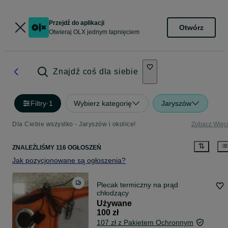
Przejdź do aplikacji
Otwórz
Otwieraj OLX jednym tapnięciem
Znajdź coś dla siebie
Filtry
·
1
Wybierz kategorię
Jaryszów
Dla Ciebie wszystko - Jaryszów i okolice!
Zobacz Więc
ZNALEŹLIŚMY 116 OGŁOSZEŃ
Jak pozycjonowane są ogłoszenia?
Plecak termiczny na prąd
chłodzący
Używane
100 zł
107 zł z Pakietem Ochronnym