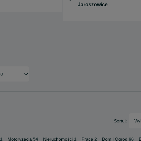
Sortuj:
Wyb
1
Motoryzacja
54
Nieruchomości
1
Praca
2
Dom i Ogród
66
E