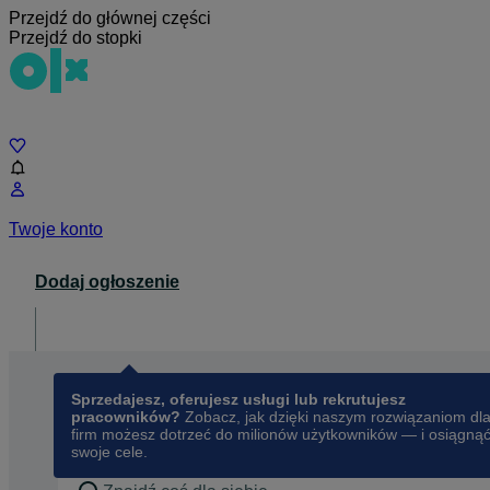
Przejdź do głównej części
Przejdź do stopki
Czat
Twoje konto
Dodaj ogłoszenie
Dla biznesu
opens in a new tab
Sprzedajesz, oferujesz usługi lub rekrutujesz
pracowników?
Zobacz, jak dzięki naszym rozwiązaniom dl
firm możesz dotrzeć do milionów użytkowników — i osiągną
swoje cele.