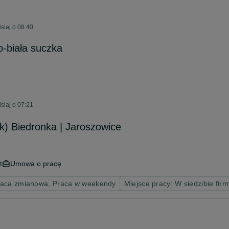
siaj o 08:40
o-biała suczka
siaj o 07:21
) Biedronka | Jaroszowice
t
Umowa o pracę
raca zmianowa, Praca w weekendy
Miejsce pracy: W siedzibie firm