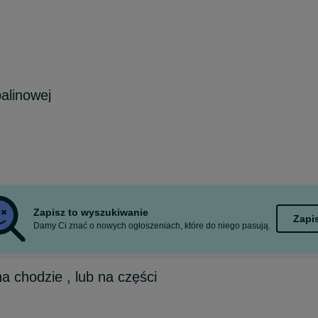
alinowej
Zapisz to wyszukiwanie
Zapi
Damy Ci znać o nowych ogłoszeniach, które do niego pasują.
 chodzie , lub na części