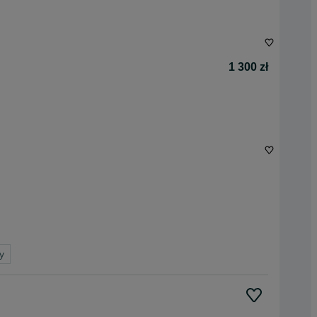
1 300 zł
y