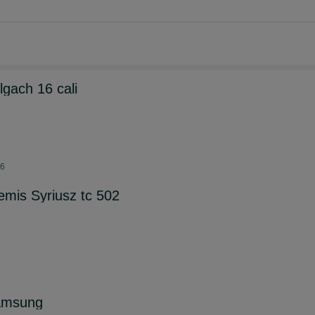
lgach 16 cali
26
lemis Syriusz tc 502
samsung