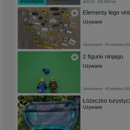
WYRÓŻNIONE
2019 - 192 000 km
Elementy lego vin
Używane
Jaroszowice - 05 sierpnia 20
2 figurki ninjago
Używane
Jaroszowice - 05 sierpnia 20
Łóżeczko turysty
Używane