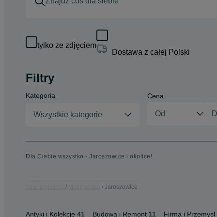
tylko ze zdjęciem
Dostawa z całej Polski
Filtry
Kategoria
Cena
Wszystkie kategorie
Dla Ciebie wszystko - Jaroszowice i okolice!
Strona główna
Małopolskie
Jaroszowice
Antyki i Kolekcje
41
Budowa i Remont
11
Firma i Przemysł