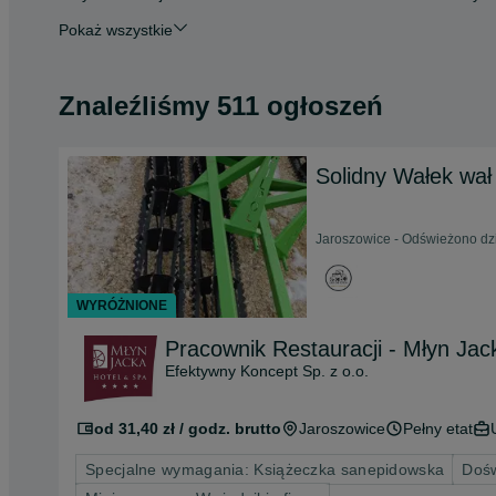
Pokaż wszystkie
Znaleźliśmy 511 ogłoszeń
Solidny Wałek wa
Jaroszowice - Odświeżono dzi
WYRÓŻNIONE
Pracownik Restauracji - Młyn Jac
Efektywny Koncept Sp. z o.o.
od 31,40 zł / godz. brutto
Jaroszowice
Pełny etat
Specjalne wymagania: Książeczka sanepidowska
Dośw