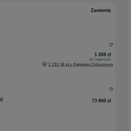
Zamienię
1 269 zł
do negocjacji
1 331,36 zł z Pakietem Ochronnym
at
73 900 zł