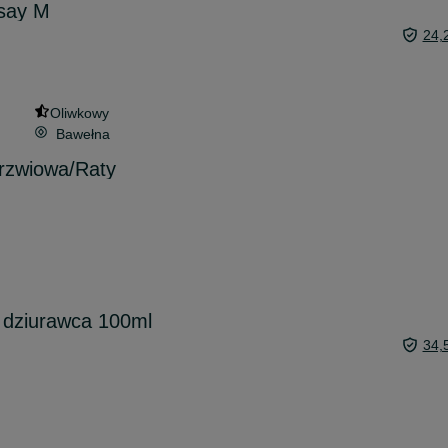
say M
24,
Oliwkowy
Bawełna
rzwiowa/Raty
 dziurawca 100ml
34,