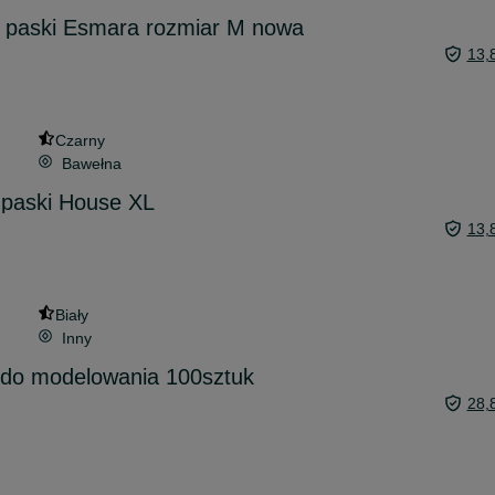
w paski Esmara rozmiar M nowa
13,
Czarny
Bawełna
 paski House XL
13,
Biały
Inny
 do modelowania 100sztuk
28,