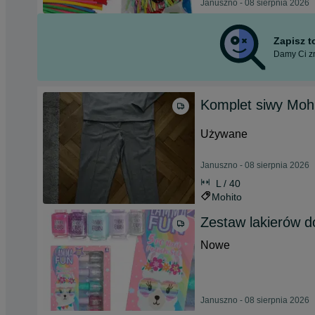
Januszno - 08 sierpnia 2026
Zapisz 
Damy Ci zn
Komplet siwy Mohi
Używane
Januszno - 08 sierpnia 2026
L / 40
Mohito
Zestaw lakierów d
Nowe
Januszno - 08 sierpnia 2026