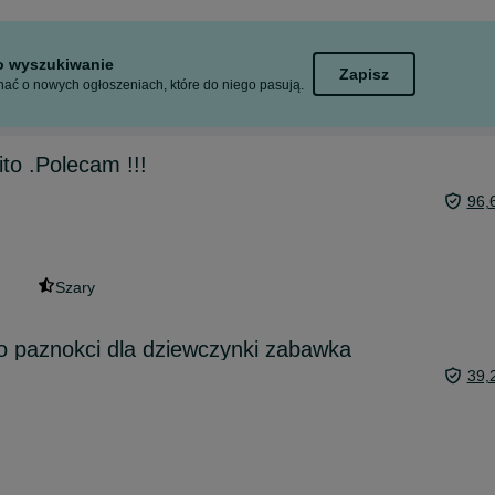
to wyszukiwanie
Zapisz
ać o nowych ogłoszeniach, które do niego pasują.
to .Polecam !!!
96,
Szary
o paznokci dla dziewczynki zabawka
39,