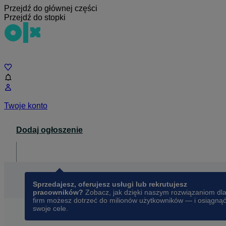
Przejdź do głównej części
Przejdź do stopki
Czat
Twoje konto
Dodaj ogłoszenie
Dla biznesu
opens in a new tab
Sprzedajesz, oferujesz usługi lub rekrutujesz
pracowników?
Zobacz, jak dzięki naszym rozwiązaniom dl
firm możesz dotrzeć do milionów użytkowników — i osiągną
swoje cele.