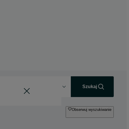
Odległość
+0 km
Szukaj
Obserwuj wyszukiwanie