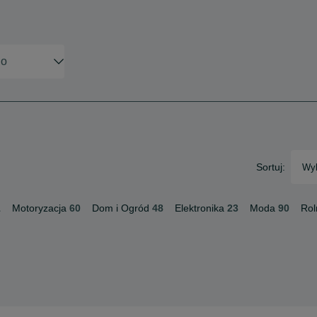
Sortuj:
Wyb
1
Motoryzacja
60
Dom i Ogród
48
Elektronika
23
Moda
90
Rol