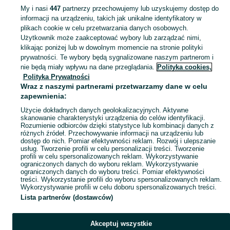
My i nasi
447
partnerzy przechowujemy lub uzyskujemy dostęp do
informacji na urządzeniu, takich jak unikalne identyfikatory w
KATEGORIA
plikach cookie w celu przetwarzania danych osobowych.
Użytkownik może zaakceptować wybory lub zarządzać nimi,
klikając poniżej lub w dowolnym momencie na stronie polityki
Skorzystaj z największego serwisu ogłoszeniowego - Janowo i okolice! Kupuj to, czego pragniesz i sprzedawaj to, czego już nie potrzebujesz!
Zobacz Więc
prywatności. Te wybory będą sygnalizowane naszym partnerom i
nie będą miały wpływu na dane przeglądania.
Polityka cookies,
Mapa kategorii
Polityka Prywatności
Mapa miejscowości
Wraz z naszymi partnerami przetwarzamy dane w celu
zapewnienia:
Mapa ministron
Użycie dokładnych danych geolokalizacyjnych. Aktywne
Popularne wyszukiwania
skanowanie charakterystyki urządzenia do celów identyfikacji.
Rozumienie odbiorców dzięki statystyce lub kombinacji danych z
różnych źródeł. Przechowywanie informacji na urządzeniu lub
dostęp do nich. Pomiar efektywności reklam. Rozwój i ulepszanie
usług. Tworzenie profili w celu personalizacji treści. Tworzenie
profili w celu spersonalizowanych reklam. Wykorzystywanie
ograniczonych danych do wyboru reklam. Wykorzystywanie
ograniczonych danych do wyboru treści. Pomiar efektywności
treści. Wykorzystanie profili do wyboru spersonalizowanych reklam.
Wykorzystywanie profili w celu doboru spersonalizowanych treści.
Lista partnerów (dostawców)
Akceptuj wszystkie