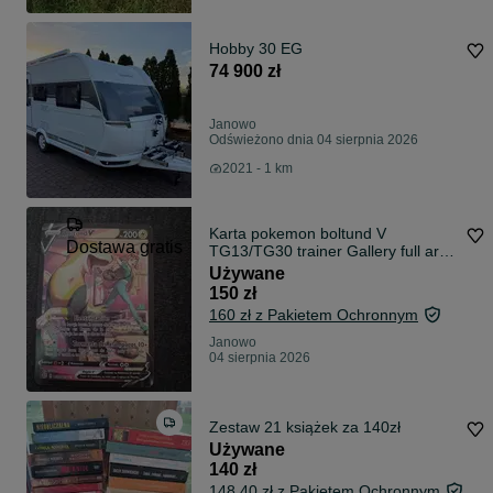
Hobby 30 EG
74 900 zł
Janowo
Odświeżono dnia 04 sierpnia 2026
2021 - 1 km
Karta pokemon boltund V
Dostawa gratis
TG13/TG30 trainer Gallery full art
holo ESP
Używane
150 zł
160 zł z Pakietem Ochronnym
Janowo
04 sierpnia 2026
Zestaw 21 książek za 140zł
Używane
140 zł
148,40 zł z Pakietem Ochronnym