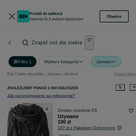
Przejdź do aplikacji
Otwórz
Otwieraj OLX jednym tapnięciem
Znajdź coś dla siebie
Filtry
·
1
Wybierz kategorię
Janowo
Dla Ciebie wszystko - Janowo i okolice!
Zobacz Więc
ZNALEŹLIŚMY
PONAD
1 000 OGŁOSZEŃ
Jak pozycjonowane są ogłoszenia?
Zestaw ciuszkow XS
Używane
100 zł
107 zł z Pakietem Ochronnym
Janowo