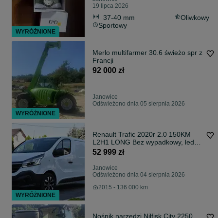
19 lipca 2026
37-40 mm
Oliwkowy
Sportowy
WYRÓŻNIONE
Merlo multifarmer 30.6 świeżo spr z
Francji
92 000 zł
Janowice
Odświeżono dnia 05 sierpnia 2026
WYRÓŻNIONE
Renault Trafic 2020r 2.0 150KM
L2H1 LONG Bez wypadkowy, ledy,
zadbany, PRYWATNY
52 999 zł
Janowice
Odświeżono dnia 04 sierpnia 2026
2015 - 136 000 km
WYRÓŻNIONE
Nośnik narzędzi Nilfisk City 2250