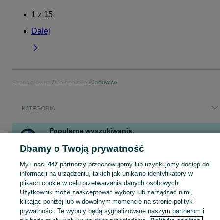
1
z
15
Dalej
Strona główna
Małopolskie
Janowice
KATEGORIA
Popularne wyszukiwania
przedłużacz 400v
przedłużacz 5x
przedłużacz 30m
Dbamy o Twoją prywatność
żmijka do zboża
automat paszowy
dmuchawa do zboża
My i nasi
447
partnerzy przechowujemy lub uzyskujemy dostęp do
przedłużacz siłowy
informacji na urządzeniu, takich jak unikalne identyfikatory w
plikach cookie w celu przetwarzania danych osobowych.
Użytkownik może zaakceptować wybory lub zarządzać nimi,
Skorzystaj z największego serwisu ogłoszeniowego - Janowice i okolice! Kupuj to, czego pragniesz i sprzedawaj to, czego już nie potrzebujesz!
Zobacz Więc
klikając poniżej lub w dowolnym momencie na stronie polityki
prywatności. Te wybory będą sygnalizowane naszym partnerom i
Mapa kategorii