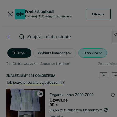
Przejdź do aplikacji
Otwórz
Otwieraj OLX jednym tapnięciem
Znajdź coś dla siebie
Filtry
·
1
Wybierz kategorię
Janowice
Dla Ciebie wszystko - Janowice i okolice!
Zobacz Więc
ZNALEŹLIŚMY 144 OGŁOSZENIA
Jak pozycjonowane są ogłoszenia?
Zegarek Lorus Z020-Z006
Używane
90 zł
96,65 zł z Pakietem Ochronnym
Janowice