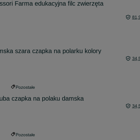
sori Farma edukacyjna filc zwierzęta
81,
ska szara czapka na polarku kolory
34,
Pozostałe
uba czapka na polaku damska
34,
Pozostałe