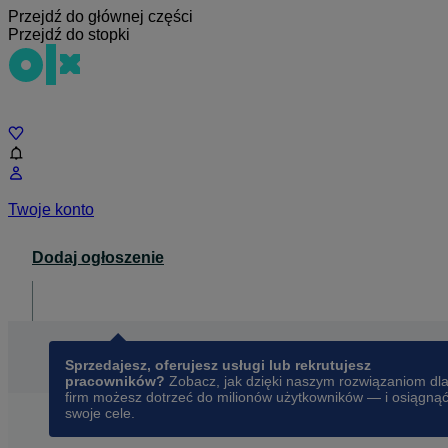
Przejdź do głównej części
Przejdź do stopki
Czat
Twoje konto
Dodaj ogłoszenie
Dla biznesu
opens in a new tab
Sprzedajesz, oferujesz usługi lub rekrutujesz
pracowników?
Zobacz, jak dzięki naszym rozwiązaniom dl
firm możesz dotrzeć do milionów użytkowników — i osiągną
swoje cele.