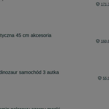
171,
istyczna 45 cm akcesoria
160,
 dinozaur samochód 3 autka
55,