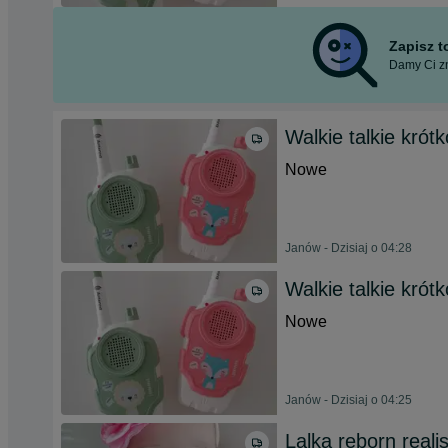
Zapisz 
Damy Ci zn
Walkie talkie krótk
Nowe
Janów - Dzisiaj o 04:28
Walkie talkie krótk
Nowe
Janów - Dzisiaj o 04:25
Lalka reborn real