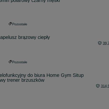
omin polarowy czarny męski
Pozostałe
apelusz brązowy ciepły
39,
Pozostałe
ielofunkcyjny do biura Home Gym Situp
owy trener brzuszków
314,