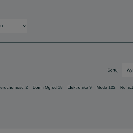
Sortuj:
Wyb
ieruchomości
2
Dom i Ogród
18
Elektronika
9
Moda
122
Rolnic