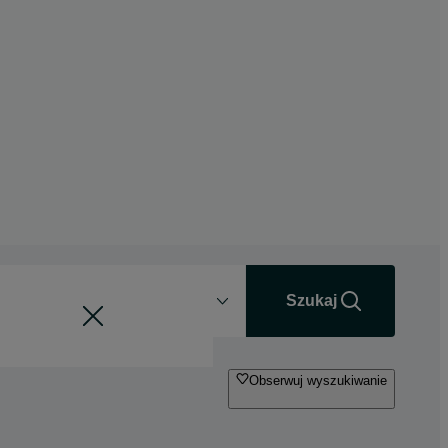
Odległość
+0 km
Szukaj
Obserwuj wyszukiwanie