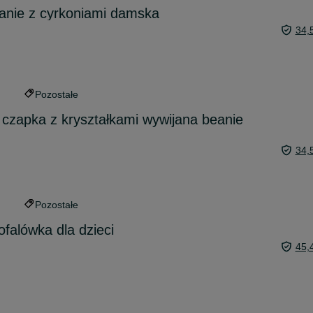
anie z cyrkoniami damska
34,
Pozostałe
zapka z kryształkami wywijana beanie
34,
Pozostałe
ofalówka dla dzieci
45,