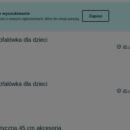
to wyszukiwanie
Zapisz
ać o nowych ogłoszeniach, które do niego pasują.
ofalówka dla dzieci
45,
ofalówka dla dzieci
45,
istyczna 45 cm akcesoria