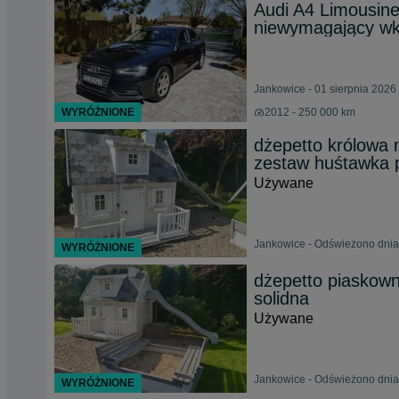
Audi A4 Limousin
niewymagający wk
Jankowice - 01 sierpnia 2026
WYRÓŻNIONE
2012 - 250 000 km
dżepetto królowa 
zestaw huśtawka 
Używane
Jankowice - Odświeżono dnia
WYRÓŻNIONE
dżepetto piaskown
solidna
Używane
Jankowice - Odświeżono dnia
WYRÓŻNIONE