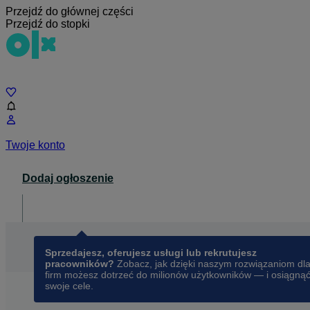
Przejdź do głównej części
Przejdź do stopki
Czat
Twoje konto
Dodaj ogłoszenie
Dla biznesu
opens in a new tab
Sprzedajesz, oferujesz usługi lub rekrutujesz
pracowników?
Zobacz, jak dzięki naszym rozwiązaniom dl
firm możesz dotrzeć do milionów użytkowników — i osiągną
swoje cele.