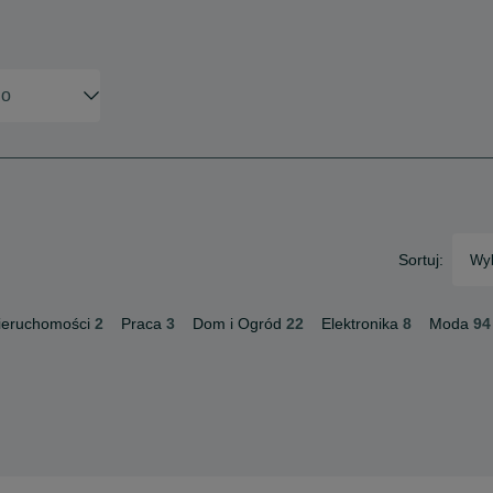
Sortuj:
Wyb
ieruchomości
2
Praca
3
Dom i Ogród
22
Elektronika
8
Moda
94