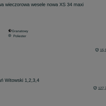
wa wieczorowa wesele nowa XS 34 maxi
Granatowy
Poliester
15,
ń Witowski 1,2,3,4
127,