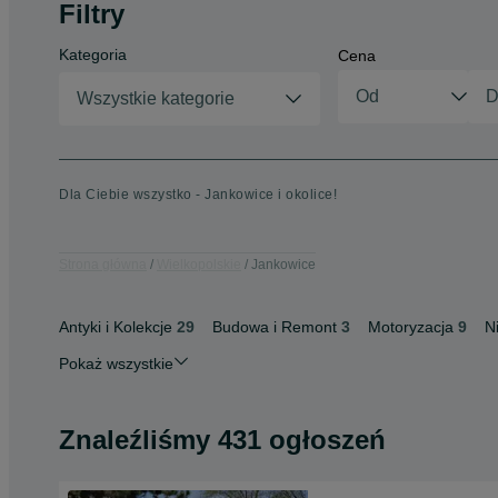
Filtry
Kategoria
Cena
Wszystkie kategorie
Dla Ciebie wszystko - Jankowice i okolice!
Strona główna
Wielkopolskie
Jankowice
Antyki i Kolekcje
29
Budowa i Remont
3
Motoryzacja
9
N
Pokaż wszystkie
Znaleźliśmy 431 ogłoszeń