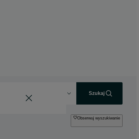
Odległość
+0 km
Szukaj
Obserwuj wyszukiwanie