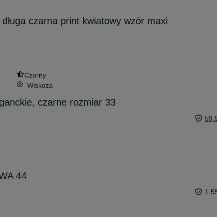
 długa czarna print kwiatowy wzór maxi
Czarny
Wiskoza
eganckie, czarne rozmiar 33
59,
OWA 44
1 5