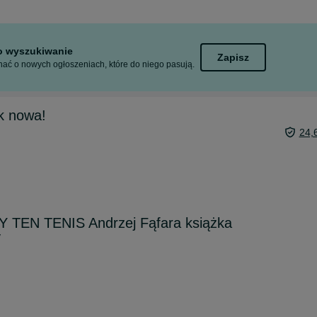
to wyszukiwanie
Zapisz
ać o nowych ogłoszeniach, które do niego pasują.
k nowa!
24,
Y TEN TENIS Andrzej Fąfara książka
y