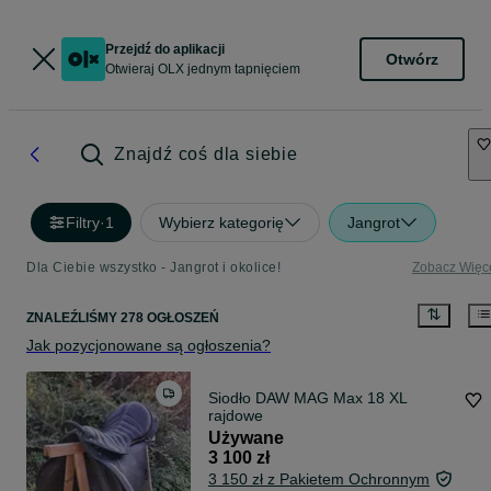
Przejdź do aplikacji
Otwórz
Otwieraj OLX jednym tapnięciem
Znajdź coś dla siebie
Filtry
·
1
Wybierz kategorię
Jangrot
Dla Ciebie wszystko - Jangrot i okolice!
Zobacz Więc
ZNALEŹLIŚMY 278 OGŁOSZEŃ
Jak pozycjonowane są ogłoszenia?
Siodło DAW MAG Max 18 XL
rajdowe
Używane
3 100 zł
3 150 zł z Pakietem Ochronnym