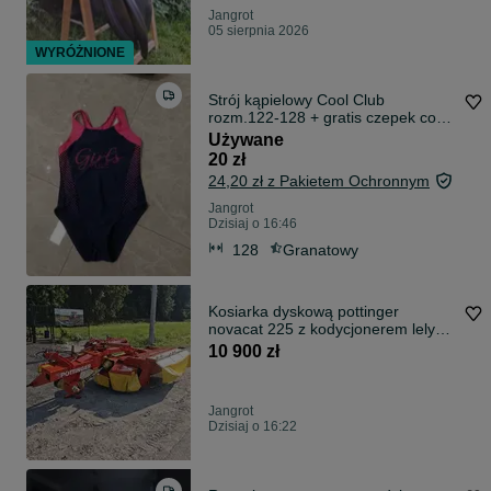
Jangrot
05 sierpnia 2026
WYRÓŻNIONE
Strój kąpielowy Cool Club
rozm.122-128 + gratis czepek cool
club
Używane
20 zł
24,20 zł z Pakietem Ochronnym
Jangrot
Dzisiaj o 16:46
128
Granatowy
Kosiarka dyskową pottinger
novacat 225 z kodycjonerem lely
deutz Claas fella kuhn
10 900 zł
Jangrot
Dzisiaj o 16:22