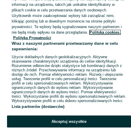
Zobacz Więcej
informacji na urządzeniu, takich jak unikalne identyfikatory w
plikach cookie w celu przetwarzania danych osobowych.
Skorzystaj z największego serwisu ogłoszeniowego - Jangrot i okolice! Kupuj to, czego pragniesz i sprzedawaj to, czego już nie potrzebujesz!
Zobacz Więc
Użytkownik może zaakceptować wybory lub zarządzać nimi,
klikając poniżej lub w dowolnym momencie na stronie polityki
prywatności. Te wybory będą sygnalizowane naszym partnerom i
Mapa kategorii
nie będą miały wpływu na dane przeglądania.
Polityka cookies,
Mapa miejscowości
Polityka Prywatności
Wraz z naszymi partnerami przetwarzamy dane w celu
Mapa ministron
zapewnienia:
Popularne wyszukiwania
Użycie dokładnych danych geolokalizacyjnych. Aktywne
skanowanie charakterystyki urządzenia do celów identyfikacji.
Rozumienie odbiorców dzięki statystyce lub kombinacji danych z
różnych źródeł. Przechowywanie informacji na urządzeniu lub
dostęp do nich. Pomiar efektywności reklam. Rozwój i ulepszanie
usług. Tworzenie profili w celu personalizacji treści. Tworzenie
profili w celu spersonalizowanych reklam. Wykorzystywanie
ograniczonych danych do wyboru reklam. Wykorzystywanie
ograniczonych danych do wyboru treści. Pomiar efektywności
treści. Wykorzystanie profili do wyboru spersonalizowanych reklam.
Wykorzystywanie profili w celu doboru spersonalizowanych treści.
Lista partnerów (dostawców)
Akceptuj wszystkie