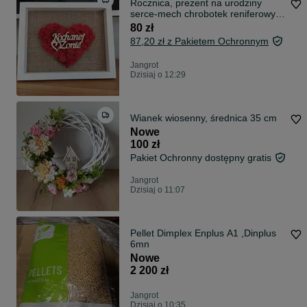
Rocznica, prezent na urodziny
serce-mech chrobotek reniferowy w
ramce
80 zł
87,20 zł z Pakietem Ochronnym
Jangrot
Dzisiaj o 12:29
Wianek wiosenny, średnica 35 cm
Nowe
100 zł
Pakiet Ochronny dostępny gratis
Jangrot
Dzisiaj o 11:07
Pellet Dimplex Enplus A1 ,Dinplus
6mn
Nowe
2 200 zł
Jangrot
Dzisiaj o 10:35