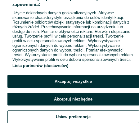
zapewnienia:
Użycie dokładnych danych geolokalizacyjnych. Aktywne
Mapa kategorii
skanowanie charakterystyki urządzenia do celów identyfikacji.
Mapa miejscowości
Rozumienie odbiorców dzięki statystyce lub kombinacji danych z
różnych źródeł. Przechowywanie informacji na urządzeniu lub
Mapa ministron
dostęp do nich. Pomiar efektywności reklam. Rozwój i ulepszanie
usług. Tworzenie profili w celu personalizacji treści. Tworzenie
Popularne wyszukiwania
profili w celu spersonalizowanych reklam. Wykorzystywanie
ograniczonych danych do wyboru reklam. Wykorzystywanie
ograniczonych danych do wyboru treści. Pomiar efektywności
treści. Wykorzystanie profili do wyboru spersonalizowanych reklam.
Wykorzystywanie profili w celu doboru spersonalizowanych treści.
Lista partnerów (dostawców)
Akceptuj wszystkie
Akceptuj niezbędne
Ustaw preferencje
Szukaj
Obserwujesz
Dodaj
Czat
Konto