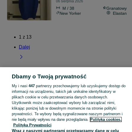
06 sierpnia 2026
M / 38
Granatowy
New Yorker
Elastan
1
z
13
Dalej
Dbamy o Twoją prywatność
Strona główna
Mazowieckie
Janczewice
My i nasi
447
partnerzy przechowujemy lub uzyskujemy dostęp do
informacji na urządzeniu, takich jak unikalne identyfikatory w
KATEGORIA
plikach cookie w celu przetwarzania danych osobowych.
Użytkownik może zaakceptować wybory lub zarządzać nimi,
Popularne wyszukiwania
klikając poniżej lub w dowolnym momencie na stronie polityki
prywatności. Te wybory będą sygnalizowane naszym partnerom i
stelaż biurka elektryczne
nie będą miały wpływu na dane przeglądania.
Polityka cookies,
Polityka Prywatności
Wraz z naszymi partnerami przetwarzamy dane w celu
Skorzystaj z największego serwisu ogłoszeniowego - Janczewice i okolice! Kupuj to, czego pragniesz i sprzedawaj to, czego już nie potrzebujesz!
Zobacz Więc