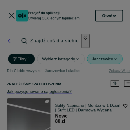
Przejdź do aplikacji
Otwórz
Otwieraj OLX jednym tapnięciem
Znajdź coś dla siebie
Filtry
·
1
Wybierz kategorię
Janczewice
Dla Ciebie wszystko - Janczewice i okolice!
Zobacz Więc
ZNALEŹLIŚMY 124 OGŁOSZENIA
Jak pozycjonowane są ogłoszenia?
Sufity Napinane | Montaż w 1 Dzień
| Sufit LED | Darmowa Wycena
Nowe
80 zł