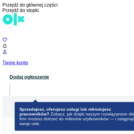
Przejdź do głównej części
Przejdź do stopki
Czat
Twoje konto
Dodaj ogłoszenie
Dla biznesu
opens in a new tab
Sprzedajesz, oferujesz usługi lub rekrutujesz
pracowników?
Zobacz, jak dzięki naszym rozwiązaniom dl
firm możesz dotrzeć do milionów użytkowników — i osiągną
swoje cele.