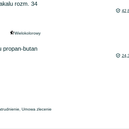
akalu rozm. 34
42,
Wielokolorowy
u propan-butan
24,
trudnienie, Umowa zlecenie