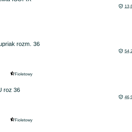
13,
upriak rozm. 36
54,
Fioletowy
 roz 36
46,
Fioletowy