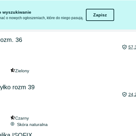
to wyszukiwanie
Zapisz
ać o nowych ogłoszeniach, które do niego pasują.
rozm. 36
57,
Zielony
Ryłko rozm 39
24,
Czarny
Skóra naturalna
elika ISOFIX