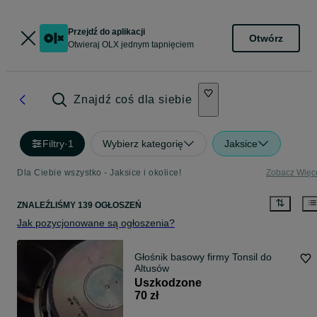
Przejdź do aplikacji
Otwórz
Otwieraj OLX jednym tapnięciem
Znajdź coś dla siebie
Filtry
·
1
Wybierz kategorię
Jaksice
Dla Ciebie wszystko - Jaksice i okolice!
Zobacz Więc
ZNALEŹLIŚMY 139 OGŁOSZEŃ
Jak pozycjonowane są ogłoszenia?
Głośnik basowy firmy Tonsil do
Altusów
Uszkodzone
70 zł