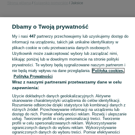
Strona główna
Kujawsko-pomorskie
Jaksice
KATEGORIA
Dbamy o Twoją prywatność
Popularne wyszukiwania
My i nasi
447
partnerzy przechowujemy lub uzyskujemy dostęp do
kurczaki ubite
apartamento
informacji na urządzeniu, takich jak unikalne identyfikatory w
plikach cookie w celu przetwarzania danych osobowych.
Użytkownik może zaakceptować wybory lub zarządzać nimi,
Skorzystaj z największego serwisu ogłoszeniowego - Jaksice i okolice! Kupuj to, czego pragniesz i sprzedawaj to, czego już nie potrzebujesz!
Zobacz Więc
klikając poniżej lub w dowolnym momencie na stronie polityki
prywatności. Te wybory będą sygnalizowane naszym partnerom i
nie będą miały wpływu na dane przeglądania.
Polityka cookies,
Mapa kategorii
Polityka Prywatności
Mapa miejscowości
Wraz z naszymi partnerami przetwarzamy dane w celu
zapewnienia:
Mapa ministron
Popularne wyszukiwania
Użycie dokładnych danych geolokalizacyjnych. Aktywne
skanowanie charakterystyki urządzenia do celów identyfikacji.
Rozumienie odbiorców dzięki statystyce lub kombinacji danych z
różnych źródeł. Przechowywanie informacji na urządzeniu lub
dostęp do nich. Pomiar efektywności reklam. Rozwój i ulepszanie
usług. Tworzenie profili w celu personalizacji treści. Tworzenie
profili w celu spersonalizowanych reklam. Wykorzystywanie
ograniczonych danych do wyboru reklam. Wykorzystywanie
ograniczonych danych do wyboru treści. Pomiar efektywności