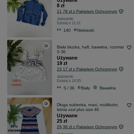
Używane
8 zł
11,78 zł z Pakietem Ochronnym
Jadowniki
Dzisiaj o 11:21
140
Niebieski
Biała bluzka, haft, bawełna, rozmiar
S 36
Używane
19 zł
23,17 zł z Pakietem Ochronnym
Jadowniki
Dzisiaj o 10:55
S / 36
Biały
Bawełna
Długa sukienka, maxi, multikolor,
letnia xxxl plus size 46
Używane
25 zł
29,38 zł z Pakietem Ochronnym