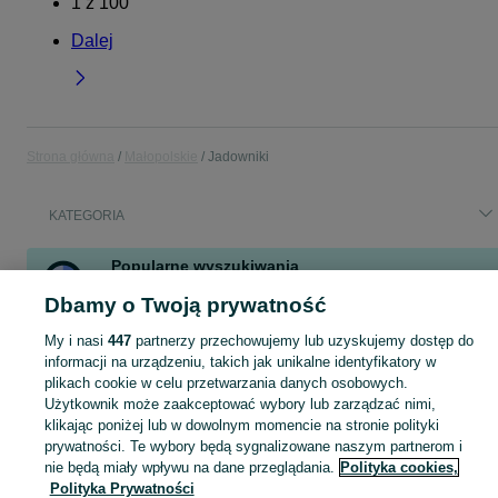
1
z
100
Dalej
Strona główna
Małopolskie
Jadowniki
KATEGORIA
Popularne wyszukiwania
student
meble kuchenne używane
ubranko chrzest
Dbamy o Twoją prywatność
kosiarka traktorek
ford
fotel uszak
My i nasi
447
partnerzy przechowujemy lub uzyskujemy dostęp do
informacji na urządzeniu, takich jak unikalne identyfikatory w
plikach cookie w celu przetwarzania danych osobowych.
Skorzystaj z największego serwisu ogłoszeniowego - Jadowniki i okolice! Kupuj to, czego pragniesz i sprzedawaj to, czego już nie potrzebujesz!
Zobacz Więc
Użytkownik może zaakceptować wybory lub zarządzać nimi,
klikając poniżej lub w dowolnym momencie na stronie polityki
Mapa kategorii
prywatności. Te wybory będą sygnalizowane naszym partnerom i
Mapa miejscowości
nie będą miały wpływu na dane przeglądania.
Polityka cookies,
Polityka Prywatności
Mapa ministron