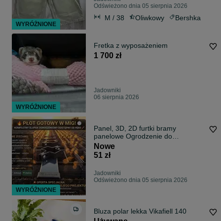
Odświeżono dnia 05 sierpnia 2026
M / 38
Oliwkowy
Bershka
WYRÓŻNIONE
Fretka z wyposażeniem
1 700 zł
Jadowniki
06 sierpnia 2026
WYRÓŻNIONE
Panel, 3D, 2D furtki bramy
panelowe Ogrodzenie do
PRODUCENTA
Nowe
51 zł
Jadowniki
Odświeżono dnia 05 sierpnia 2026
WYRÓŻNIONE
Bluza polar lekka Vikafiell 140