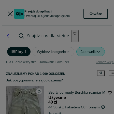
Przejdź do aplikacji
Otwórz
Otwieraj OLX jednym tapnięciem
Znajdź coś dla siebie
Filtry
·
1
Wybierz kategorię
Jadowniki
Dla Ciebie wszystko - Jadowniki i okolice!
Zobacz Więc
ZNALEŹLIŚMY
PONAD
1 000 OGŁOSZEŃ
Jak pozycjonowane są ogłoszenia?
Szorty bermudy Bershka rozmiar M
Używane
40 zł
44,90 zł z Pakietem Ochronnym
Jadowniki