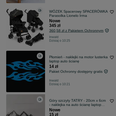
WÓZEK Spacerowy SPACERÓWKA
Parasolka Lionelo Irma
Nowe
345 zł
360,58 zł z Pakietem Ochronnym
Inwałd
Dzisiaj o 10:25
Płomień - naklejki na motor lusterka
laptop auto ścianę
14 zł
Pakiet Ochronny dostępny gratis
Inwałd
Dzisiaj o 10:21
Góry szczyty TATRY - 20cm x 6cm
- naklejka na auto ścianę laptop
quad
Nowe
15 zł