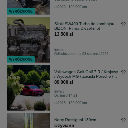
2020 - 109 000 km
WYRÓŻNIONE
Silnik SW400 Turbo do kombajnu -
BIZON, Firma Diesel-mot
13 500 zł
Inwałd
Odświeżono dnia 08 sierpnia 2026
WYRÓŻNIONE
Volkswagen Golf Golf 7 R / Krajowy
/ Wydech MG / Zaciski Porsche /
Felgi OZ 18
89 000 zł
Inwałd
Dzisiaj o 14:21
2015 - 130 000 km
Narty Rossignol 130cm
Używane