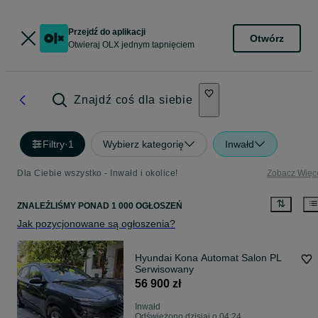
Przejdź do aplikacji
Otwórz
Otwieraj OLX jednym tapnięciem
Znajdź coś dla siebie
Filtry
·
1
Wybierz kategorię
Inwałd
Dla Ciebie wszystko - Inwałd i okolice!
Zobacz Więc
ZNALEŹLIŚMY
PONAD
1 000 OGŁOSZEŃ
Jak pozycjonowane są ogłoszenia?
Hyundai Kona Automat Salon PL
Serwisowany
56 900 zł
Inwałd
Odświeżono dzisiaj o 04:24