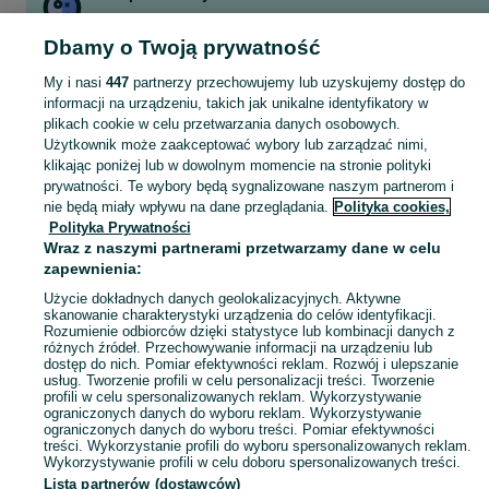
praca
podbitka
przyczepa wywrotka z najazdami
kocierz
Dbamy o Twoją prywatność
kocietz
komputer
playstation 3
butla gazowa 11 kg
My i nasi
447
partnerzy przechowujemy lub uzyskujemy dostęp do
Zobacz Więcej
informacji na urządzeniu, takich jak unikalne identyfikatory w
plikach cookie w celu przetwarzania danych osobowych.
Skorzystaj z największego serwisu ogłoszeniowego - Inwałd i okolice! Kupuj to, czego pragniesz i sprzedawaj to, czego już nie potrzebujesz!
Zobacz Więc
Użytkownik może zaakceptować wybory lub zarządzać nimi,
klikając poniżej lub w dowolnym momencie na stronie polityki
prywatności. Te wybory będą sygnalizowane naszym partnerom i
Mapa kategorii
nie będą miały wpływu na dane przeglądania.
Polityka cookies,
Mapa miejscowości
Polityka Prywatności
Mapa ministron
Wraz z naszymi partnerami przetwarzamy dane w celu
zapewnienia:
Popularne wyszukiwania
Użycie dokładnych danych geolokalizacyjnych. Aktywne
skanowanie charakterystyki urządzenia do celów identyfikacji.
Rozumienie odbiorców dzięki statystyce lub kombinacji danych z
różnych źródeł. Przechowywanie informacji na urządzeniu lub
dostęp do nich. Pomiar efektywności reklam. Rozwój i ulepszanie
usług. Tworzenie profili w celu personalizacji treści. Tworzenie
profili w celu spersonalizowanych reklam. Wykorzystywanie
ograniczonych danych do wyboru reklam. Wykorzystywanie
ograniczonych danych do wyboru treści. Pomiar efektywności
treści. Wykorzystanie profili do wyboru spersonalizowanych reklam.
Wykorzystywanie profili w celu doboru spersonalizowanych treści.
Lista partnerów (dostawców)