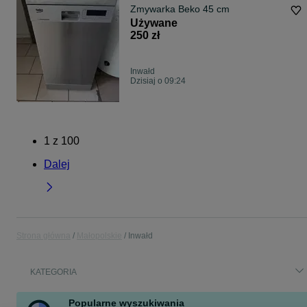
Zmywarka Beko 45 cm
Używane
250 zł
Inwałd
Dzisiaj o 09:24
1
z
100
Dalej
Strona główna
Małopolskie
Inwałd
KATEGORIA
Popularne wyszukiwania