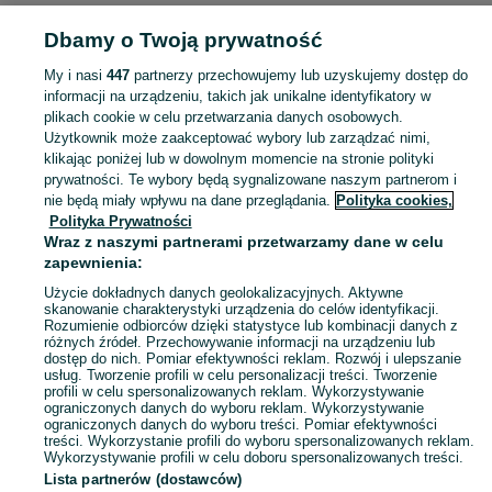
Dbamy o Twoją prywatność
Strona główna
Zachodniopomorskie
Imno
My i nasi
447
partnerzy przechowujemy lub uzyskujemy dostęp do
informacji na urządzeniu, takich jak unikalne identyfikatory w
KATEGORIA
plikach cookie w celu przetwarzania danych osobowych.
Użytkownik może zaakceptować wybory lub zarządzać nimi,
Skorzystaj z największego serwisu ogłoszeniowego - Imno i okolice! Kupuj to, czego pragniesz i sprzedawaj to, czego już nie potrzebujesz!
Zobacz Więc
klikając poniżej lub w dowolnym momencie na stronie polityki
prywatności. Te wybory będą sygnalizowane naszym partnerom i
nie będą miały wpływu na dane przeglądania.
Polityka cookies,
Mapa kategorii
Polityka Prywatności
Mapa miejscowości
Wraz z naszymi partnerami przetwarzamy dane w celu
zapewnienia:
Mapa ministron
Użycie dokładnych danych geolokalizacyjnych. Aktywne
Popularne wyszukiwania
skanowanie charakterystyki urządzenia do celów identyfikacji.
Rozumienie odbiorców dzięki statystyce lub kombinacji danych z
różnych źródeł. Przechowywanie informacji na urządzeniu lub
dostęp do nich. Pomiar efektywności reklam. Rozwój i ulepszanie
usług. Tworzenie profili w celu personalizacji treści. Tworzenie
profili w celu spersonalizowanych reklam. Wykorzystywanie
ograniczonych danych do wyboru reklam. Wykorzystywanie
ograniczonych danych do wyboru treści. Pomiar efektywności
treści. Wykorzystanie profili do wyboru spersonalizowanych reklam.
Wykorzystywanie profili w celu doboru spersonalizowanych treści.
Lista partnerów (dostawców)