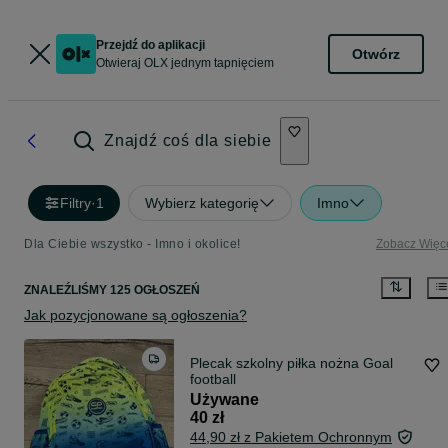
Przejdź do aplikacji
Otwórz
Otwieraj OLX jednym tapnięciem
Znajdź coś dla siebie
Filtry
·
1
Wybierz kategorię
Imno
Dla Ciebie wszystko - Imno i okolice!
Zobacz Więc
ZNALEŹLIŚMY 125 OGŁOSZEŃ
Jak pozycjonowane są ogłoszenia?
Plecak szkolny piłka nożna Goal
football
Używane
40 zł
44,90 zł z Pakietem Ochronnym