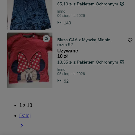
65,10 zł z Pakietem Ochronnym
Imno
06 sierpnia 2026
140
Bluza C&A z Myszką Minnie,
rozm.92
Używane
10 zł
13,35 zł z Pakietem Ochronnym
Imno
05 sierpnia 2026
92
1
z
13
Dalej