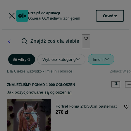
Przejdź do aplikacji
Otwórz
Otwieraj OLX jednym tapnięciem
Znajdź coś dla siebie
Filtry
·
1
Wybierz kategorię
Imielin
Dla Ciebie wszystko - Imielin i okolice!
Zobacz Więc
ZNALEŹLIŚMY
PONAD
1 000 OGŁOSZEŃ
Jak pozycjonowane są ogłoszenia?
Portret konia 24x30cm pastelmat
270 zł