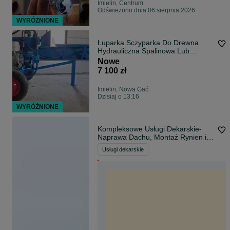
Imielin, Centrum
Odświeżono dnia 06 sierpnia 2026
WYRÓŻNIONE
Łuparka Sczyparka Do Drewna
Hydrauliczna Spalinowa Lub
Elektryczna Bardzo Mocna Imielin
Nowe
Transport Cały Kraj
7 100 zł
Imielin, Nowa Gać
Dzisiaj o 13:16
WYRÓŻNIONE
Kompleksowe Usługi Dekarskie-
Naprawa Dachu, Montaż Rynien i
inne
Usługi dekarskie