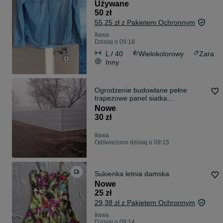
Używane
50 zł
55,25 zł z Pakietem Ochronnym
Iława
Dzisiaj o 09:18
L / 40
Wielokolorowy
Zara
Inny
Ogrodzenie budowlane pełne
trapezowe panel siatka
PRODUCENT TANIO
Nowe
30 zł
Iława
Odświeżono dzisiaj o 09:15
Sukienka letnia damska
Nowe
25 zł
29,38 zł z Pakietem Ochronnym
Iława
Dzisiaj o 09:14