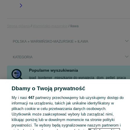
Strona główna
Warmińsko-mazurskie
Iława
POLSKA » WARMIŃSKO-MAZURSKIE » IŁAWA
KATEGORIA
Popularne wyszukiwania
ipad
kontener
mieszkanie do wynajęcia
dom
pellet
praca
garaż
używany komputer gamingowy
Dbamy o Twoją prywatność
Zobacz Więcej
My i nasi
447
partnerzy przechowujemy lub uzyskujemy dostęp do
informacji na urządzeniu, takich jak unikalne identyfikatory w
Skorzystaj z największego serwisu ogłoszeniowego - Iława i okolice! Kupuj to, czego pragniesz i sprzedawaj to, czego już nie potrzebujesz!
Zobacz Więc
plikach cookie w celu przetwarzania danych osobowych.
Użytkownik może zaakceptować wybory lub zarządzać nimi,
klikając poniżej lub w dowolnym momencie na stronie polityki
Mapa kategorii
prywatności. Te wybory będą sygnalizowane naszym partnerom i
Mapa miejscowości