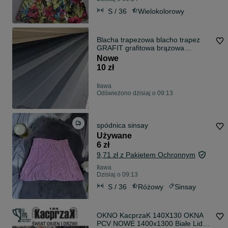
S / 36
Wielokolorowy
Blacha trapezowa blacho trapez
GRAFIT grafitowa brązowa
BRUTTO z VAT
Nowe
10 zł
Iława
Odświeżono dzisiaj o 09:13
spódnica sinsay
Używane
6 zł
9,71 zł z Pakietem Ochronnym
Iława
Dzisiaj o 09:13
S / 36
Różowy
Sinsay
OKNO KacprzaK 140X130 OKNA
PCV NOWE 1400x1300 Białe Lider