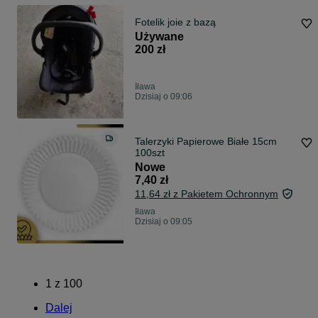
Fotelik joie z bazą
Używane
200 zł
Iława
Dzisiaj o 09:06
Talerzyki Papierowe Białe 15cm
100szt
Nowe
7,40 zł
11,64 zł z Pakietem Ochronnym
Iława
Dzisiaj o 09:05
1
z
100
Dalej