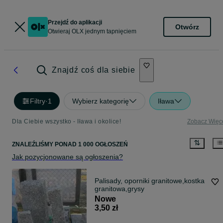
Przejdź do aplikacji
Otwórz
Otwieraj OLX jednym tapnięciem
Znajdź coś dla siebie
Filtry
·
1
Wybierz kategorię
Iława
Dla Ciebie wszystko - Iława i okolice!
Zobacz Więc
ZNALEŹLIŚMY
PONAD
1 000 OGŁOSZEŃ
Jak pozycjonowane są ogłoszenia?
Palisady, oporniki granitowe,kostka
granitowa,grysy
Nowe
3,50 zł