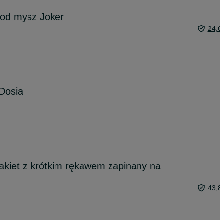
od mysz Joker
24,
Dosia
akiet z krótkim rękawem zapinany na
43,