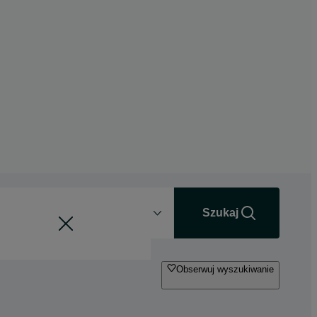
Odległość
+0 km
Szukaj
Obserwuj wyszukiwanie