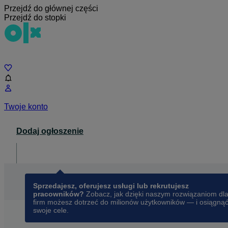
Przejdź do głównej części
Przejdź do stopki
Czat
Twoje konto
Dodaj ogłoszenie
Dla biznesu
opens in a new tab
Sprzedajesz, oferujesz usługi lub rekrutujesz
pracowników?
Zobacz, jak dzięki naszym rozwiązaniom dl
firm możesz dotrzeć do milionów użytkowników — i osiągną
swoje cele.