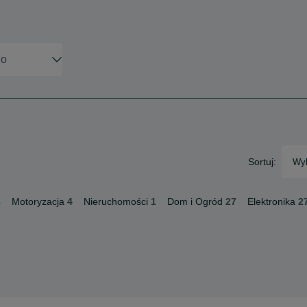
Sortuj:
Wyb
3
Motoryzacja
4
Nieruchomości
1
Dom i Ogród
27
Elektronika
2