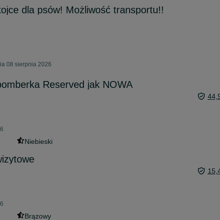
jce dla psów! Możliwość transportu!!
ia 08 sierpnia 2026
bomberka Reserved jak NOWA
44,
26
Niebieski
wizytowe
15,
26
Brązowy