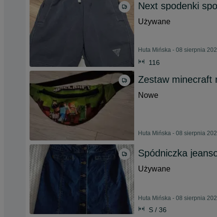
Next spodenki sp
Używane
Huta Mińska - 08 sierpnia 20
116
Zestaw minecraft n
Nowe
Huta Mińska - 08 sierpnia 20
Spódniczka jeanso
Używane
Huta Mińska - 08 sierpnia 20
S / 36