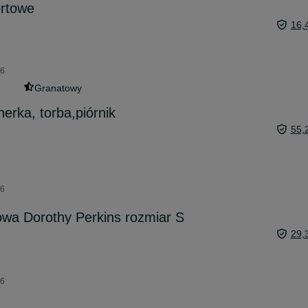
ortowe
16,
26
Granatowy
erka, torba,piórnik
55,
26
wa Dorothy Perkins rozmiar S
29,
26