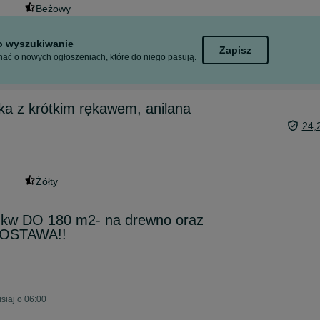
Beżowy
to wyszukiwanie
Zapisz
ać o nowych ogłoszeniach, które do niego pasują.
zka z krótkim rękawem, anilana
24,
Żółty
kw DO 180 m2- na drewno oraz
DOSTAWA!!
siaj o 06:00