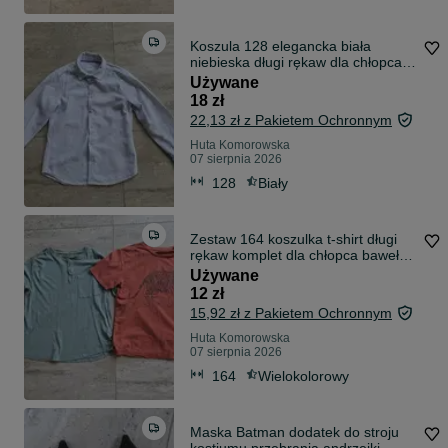
Koszula 128 elegancka biała
niebieska długi rękaw dla chłopca
bawełna
Używane
18 zł
22,13 zł z Pakietem Ochronnym
Huta Komorowska
07 sierpnia 2026
128
Biały
Zestaw 164 koszulka t-shirt długi
rękaw komplet dla chłopca bawełna
tygrys
Używane
12 zł
15,92 zł z Pakietem Ochronnym
Huta Komorowska
07 sierpnia 2026
164
Wielokolorowy
Maska Batman dodatek do stroju