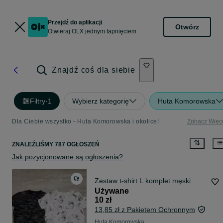
Przejdź do aplikacji
Otwórz
Otwieraj OLX jednym tapnięciem
Znajdź coś dla siebie
Filtry
·
1
Wybierz kategorię
Huta Komorowska
Dla Ciebie wszystko - Huta Komorowska i okolice!
Zobacz Więc
ZNALEŹLIŚMY 787 OGŁOSZEŃ
Jak pozycjonowane są ogłoszenia?
Zestaw t-shirt L komplet męski
Używane
10 zł
13,85 zł z Pakietem Ochronnym
Huta Komorowska