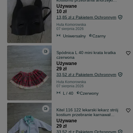
kostiumu przebrania andrzejki
karnawał
Używane
10 zł
13,85 zł z Pakietem Ochronnym
Huta Komorowska
07 sierpnia 2026
Uniwersalny
Czarny
Spódnica L 40 mini krata kratka
czerwona
Używane
29 zł
33,52 zł z Pakietem Ochronnym
Huta Komorowska
07 sierpnia 2026
L / 40
Czerwony
Kitel 116 122 lekarski lekarz strój
kostium przebranie karnawał
andrzejki
Używane
29 zł
33,52 zł z Pakietem Ochronnym