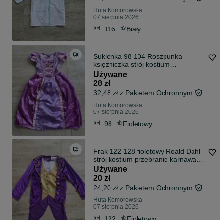
Huta Komorowska
07 sierpnia 2026
116
Biały
Sukienka 98 104 Roszpunka
księżniczka strój kostium
przebranie karnawał andrzejki
Używane
28 zł
32,48 zł z Pakietem Ochronnym
Huta Komorowska
07 sierpnia 2026
98
Fioletowy
Frak 122 128 fioletowy Roald Dahl
strój kostium przebranie karnawał
andrzejki
Używane
20 zł
24,20 zł z Pakietem Ochronnym
Huta Komorowska
07 sierpnia 2026
122
Fioletowy