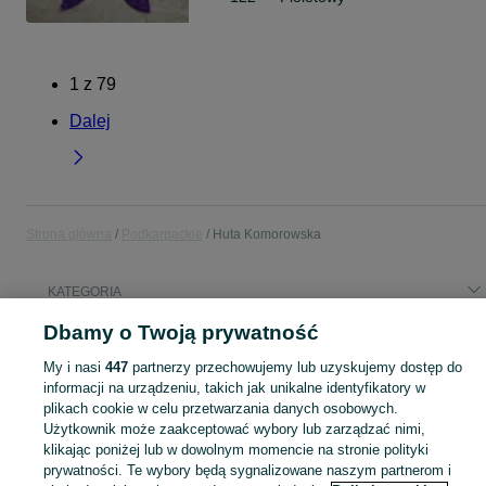
1
z
79
Dalej
Strona główna
Podkarpackie
Huta Komorowska
KATEGORIA
Dbamy o Twoją prywatność
Popularne wyszukiwania
My i nasi
447
partnerzy przechowujemy lub uzyskujemy dostęp do
novox
ma
novox nv 15
informacji na urządzeniu, takich jak unikalne identyfikatory w
plikach cookie w celu przetwarzania danych osobowych.
Użytkownik może zaakceptować wybory lub zarządzać nimi,
Skorzystaj z największego serwisu ogłoszeniowego - Huta Komorowska i okolice! Kupuj to, czego pragniesz i sprzedawaj to, czego już nie potrzebujesz!
Zobacz Więc
klikając poniżej lub w dowolnym momencie na stronie polityki
prywatności. Te wybory będą sygnalizowane naszym partnerom i
Mapa kategorii