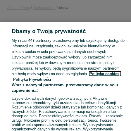
Strona główna
Podkarpackie
Husów
KATEGORIA
Dbamy o Twoją prywatność
Popularne wyszukiwania
My i nasi
447
partnerzy przechowujemy lub uzyskujemy dostęp do
navitel r9
królik
informacji na urządzeniu, takich jak unikalne identyfikatory w
plikach cookie w celu przetwarzania danych osobowych.
Użytkownik może zaakceptować wybory lub zarządzać nimi,
Skorzystaj z największego serwisu ogłoszeniowego - Husów i okolice! Kupuj to, czego pragniesz i sprzedawaj to, czego już nie potrzebujesz!
Zobacz Więc
klikając poniżej lub w dowolnym momencie na stronie polityki
prywatności. Te wybory będą sygnalizowane naszym partnerom i
nie będą miały wpływu na dane przeglądania.
Polityka cookies,
Mapa kategorii
Polityka Prywatności
Mapa miejscowości
Wraz z naszymi partnerami przetwarzamy dane w celu
Mapa ministron
zapewnienia:
Popularne wyszukiwania
Użycie dokładnych danych geolokalizacyjnych. Aktywne
skanowanie charakterystyki urządzenia do celów identyfikacji.
Rozumienie odbiorców dzięki statystyce lub kombinacji danych z
różnych źródeł. Przechowywanie informacji na urządzeniu lub
dostęp do nich. Pomiar efektywności reklam. Rozwój i ulepszanie
usług. Tworzenie profili w celu personalizacji treści. Tworzenie
profili w celu spersonalizowanych reklam. Wykorzystywanie
ograniczonych danych do wyboru reklam. Wykorzystywanie