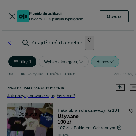
Przejdź do aplikacji
Otwórz
Otwieraj OLX jednym tapnięciem
Znajdź coś dla siebie
Filtry
·
1
Wybierz kategorię
Husów
Dla Ciebie wszystko - Husów i okolice!
Zobacz Więc
ZNALEŹLIŚMY 364 OGŁOSZENIA
Jak pozycjonowane są ogłoszenia?
Paka ubrań dla dziewczynki 134
Dostawa gratis
Używane
100 zł
107 zł z Pakietem Ochronnym
Husów