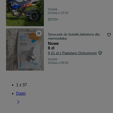
Husów
Dzisiaj o 10:34
2004
Smoczek do butelki,laktatora dla
niemowlaka
Nowe
6 zł
9,21 zł z Pakietem Ochronnym
Husów
Dzisiaj o 06:05
1
z
37
Dalej