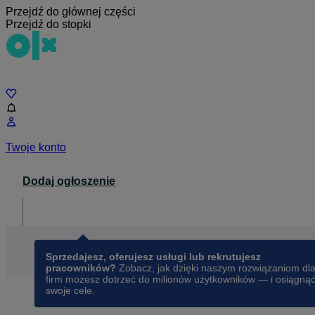
Przejdź do głównej części
Przejdź do stopki
Czat
Twoje konto
Dodaj ogłoszenie
Dla biznesu
opens in a new tab
Sprzedajesz, oferujesz usługi lub rekrutujesz
pracowników?
Zobacz, jak dzięki naszym rozwiązaniom dl
firm możesz dotrzeć do milionów użytkowników — i osiągną
swoje cele.