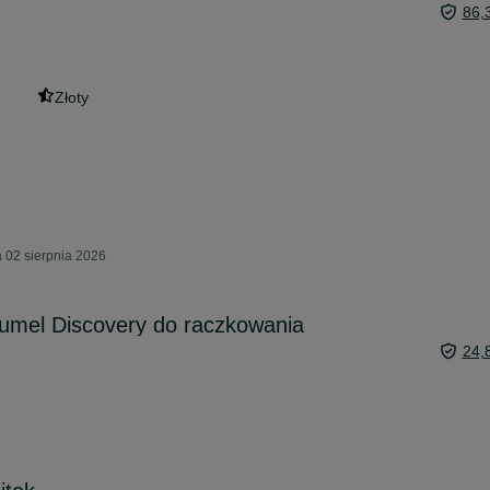
86,
Złoty
 02 sierpnia 2026
umel Discovery do raczkowania
24,