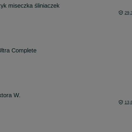
zyk miseczka śliniaczek
29,
ltra Complete
tora W.
13,