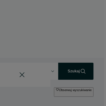
Odległość
+0 km
Szukaj
Obserwuj wyszukiwanie