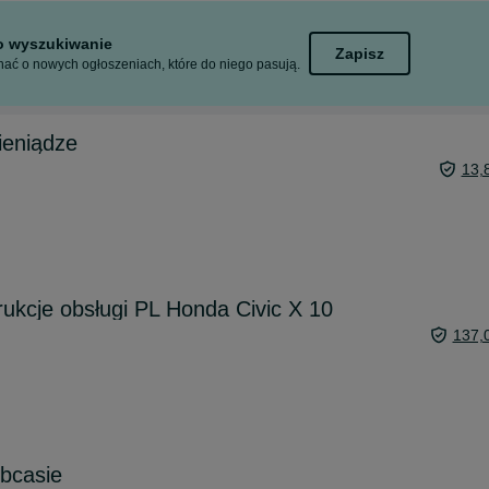
to wyszukiwanie
Zapisz
ać o nowych ogłoszeniach, które do niego pasują.
ieniądze
13,
rukcje obsługi PL Honda Civic X 10
137,
obcasie