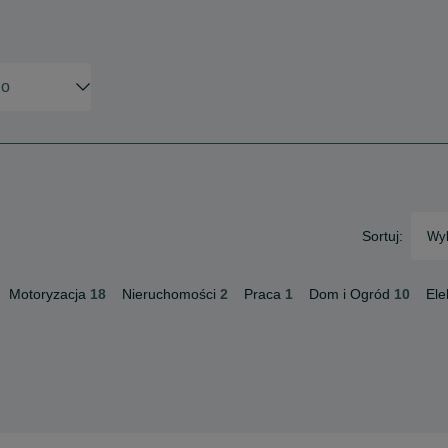
Sortuj:
Wyb
Motoryzacja
18
Nieruchomości
2
Praca
1
Dom i Ogród
10
Ele