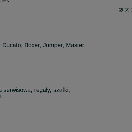
jtek
55,
 Ducato, Boxer, Jumper, Master,
serwisowa, regały, szafki,
a