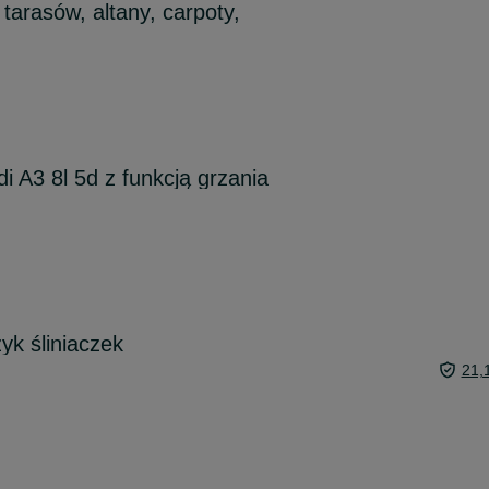
tarasów, altany, carpoty,
i A3 8l 5d z funkcją grzania
zyk śliniaczek
21,