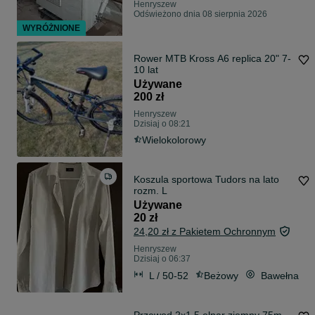
Henryszew
Odświeżono dnia 08 sierpnia 2026
WYRÓŻNIONE
Rower MTB Kross A6 replica 20" 7-
10 lat
Używane
200 zł
Henryszew
Dzisiaj o 08:21
Wielokolorowy
Koszula sportowa Tudors na lato
rozm. L
Używane
20 zł
24,20 zł z Pakietem Ochronnym
Henryszew
Dzisiaj o 06:37
L / 50-52
Beżowy
Bawełna