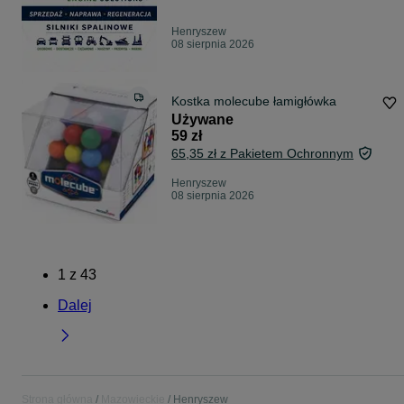
Henryszew
08 sierpnia 2026
Kostka molecube łamigłówka
Używane
59 zł
65,35 zł z Pakietem Ochronnym
Henryszew
08 sierpnia 2026
1
z
43
Dalej
Strona główna
Mazowieckie
Henryszew