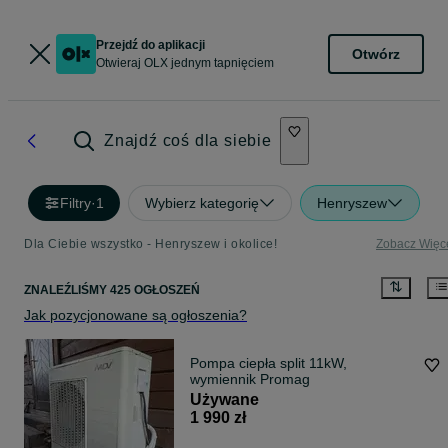
Przejdź do aplikacji
Otwórz
Otwieraj OLX jednym tapnięciem
Znajdź coś dla siebie
Filtry
·
1
Wybierz kategorię
Henryszew
Dla Ciebie wszystko - Henryszew i okolice!
Zobacz Więc
ZNALEŹLIŚMY 425 OGŁOSZEŃ
Jak pozycjonowane są ogłoszenia?
Pompa ciepła split 11kW,
wymiennik Promag
Używane
1 990 zł