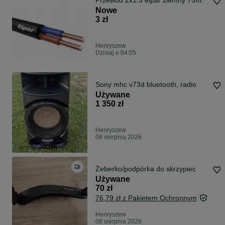
Przewod 2x1.5 elpar ziemny 75m.
Nowe
3 zł
Henryszew
Dzisiaj o 04:05
Sony mhc v73d bluetooth, radio
Używane
1 350 zł
Henryszew
08 sierpnia 2026
Żeberko/podpórka do skrzypiec
Używane
70 zł
76,79 zł z Pakietem Ochronnym
Henryszew
08 sierpnia 2026