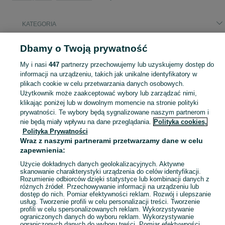
KATEGORIA
Popularne wyszukiwania
Dbamy o Twoją prywatność
wynajem koparki
nieruchomość na sprzedaż
My i nasi
447
partnerzy przechowujemy lub uzyskujemy dostęp do
działka budowlana
informacji na urządzeniu, takich jak unikalne identyfikatory w
plikach cookie w celu przetwarzania danych osobowych.
Użytkownik może zaakceptować wybory lub zarządzać nimi,
Skorzystaj z największego serwisu ogłoszeniowego - Henryszew i okolice! Kupuj to, czego pragniesz i sprzedawaj to, czego już nie potrzebujesz!
Zobacz Więc
klikając poniżej lub w dowolnym momencie na stronie polityki
prywatności. Te wybory będą sygnalizowane naszym partnerom i
nie będą miały wpływu na dane przeglądania.
Polityka cookies,
Mapa kategorii
Polityka Prywatności
Mapa miejscowości
Wraz z naszymi partnerami przetwarzamy dane w celu
Mapa ministron
zapewnienia:
Popularne wyszukiwania
Użycie dokładnych danych geolokalizacyjnych. Aktywne
skanowanie charakterystyki urządzenia do celów identyfikacji.
Rozumienie odbiorców dzięki statystyce lub kombinacji danych z
różnych źródeł. Przechowywanie informacji na urządzeniu lub
dostęp do nich. Pomiar efektywności reklam. Rozwój i ulepszanie
usług. Tworzenie profili w celu personalizacji treści. Tworzenie
profili w celu spersonalizowanych reklam. Wykorzystywanie
ograniczonych danych do wyboru reklam. Wykorzystywanie
ograniczonych danych do wyboru treści. Pomiar efektywności