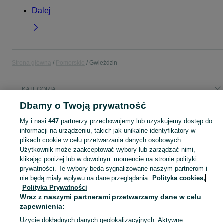
Dalej
Strona główna
Pomorskie
Gwieździn
KATEGORIA
Dbamy o Twoją prywatność
Popularne wyszukiwania
My i nasi
447
partnerzy przechowujemy lub uzyskujemy dostęp do
kamienie polne
wycinka drzew
informacji na urządzeniu, takich jak unikalne identyfikatory w
plikach cookie w celu przetwarzania danych osobowych.
Użytkownik może zaakceptować wybory lub zarządzać nimi,
Skorzystaj z największego serwisu ogłoszeniowego - Gwieździn i okolice! Kupuj to, czego pragniesz i sprzedawaj to, czego już nie potrzebujesz!
Zobacz Więc
klikając poniżej lub w dowolnym momencie na stronie polityki
prywatności. Te wybory będą sygnalizowane naszym partnerom i
Mapa kategorii
nie będą miały wpływu na dane przeglądania.
Polityka cookies,
Polityka Prywatności
Mapa miejscowości
Wraz z naszymi partnerami przetwarzamy dane w celu
Mapa ministron
zapewnienia:
Popularne wyszukiwania
Użycie dokładnych danych geolokalizacyjnych. Aktywne