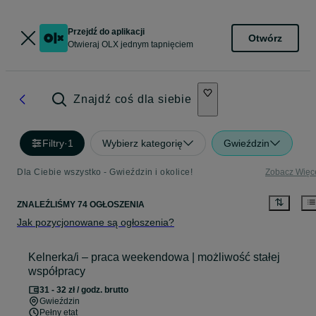
Przejdź do aplikacji
Otwórz
Otwieraj OLX jednym tapnięciem
Znajdź coś dla siebie
Filtry
·
1
Wybierz kategorię
Gwieździn
Dla Ciebie wszystko - Gwieździn i okolice!
Zobacz Więc
ZNALEŹLIŚMY 74 OGŁOSZENIA
Jak pozycjonowane są ogłoszenia?
Kelnerka/i – praca weekendowa | możliwość stałej
współpracy
31 - 32 zł / godz. brutto
Gwieździn
Pełny etat