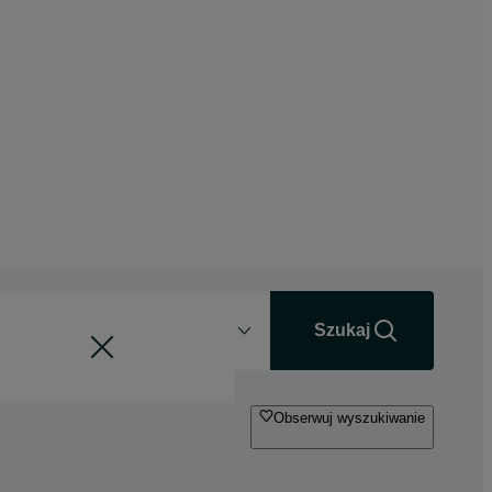
Odległość
+0 km
Szukaj
Obserwuj wyszukiwanie