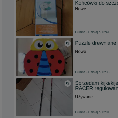
Końcówki do szczo
Nowe
Gumna - Dzisiaj o 12:41
Puzzle drewniane d
Nowe
Gumna - Dzisiaj o 12:38
Sprzedam kijki/kij
RACER regulowa
Używane
Gumna - Dzisiaj o 12:01