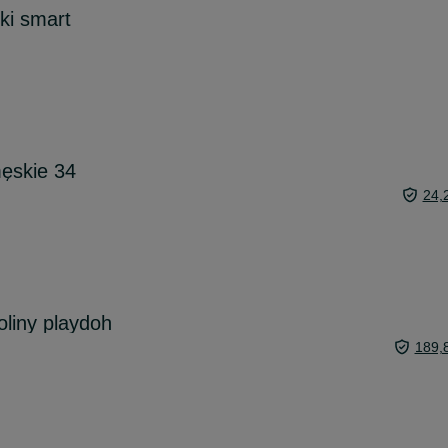
ki smart
ęskie 34
24,
oliny playdoh
189,