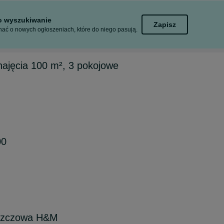
to wyszukiwanie
Zapisz
ać o nowych ogłoszeniach, które do niego pasują.
ajęcia 100 m², 3 pokojowe
00
eszczowa H&M