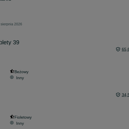
sierpnia 2026
blety 39
65,
Beżowy
Inny
34,
Fioletowy
Inny