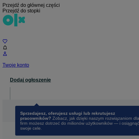
Przejdź do głównej części
Przejdź do stopki
Czat
Twoje konto
Dodaj ogłoszenie
Dla biznesu
opens in a new tab
Sprzedajesz, oferujesz usługi lub rekrutujesz
pracowników?
Zobacz, jak dzięki naszym rozwiązaniom dl
firm możesz dotrzeć do milionów użytkowników — i osiągną
swoje cele.