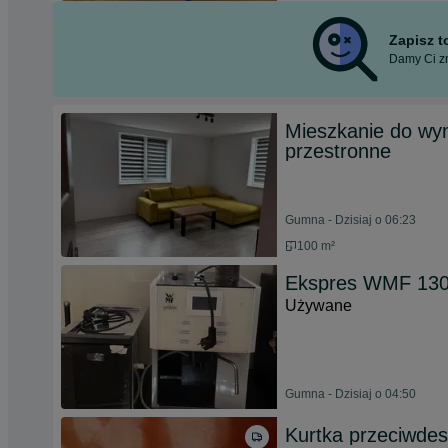
Zapisz 
Damy Ci zn
Mieszkanie do wyn
przestronne
Gumna - Dzisiaj o 06:23
100 m²
Ekspres WMF 13
Używane
Gumna - Dzisiaj o 04:50
Kurtka przeciwd