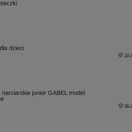
teczki
la dzieci
20,
e narciarskie junior GABEL model
ne
86,