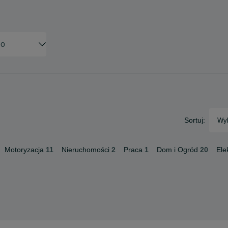
Sortuj:
Wyb
Motoryzacja
11
Nieruchomości
2
Praca
1
Dom i Ogród
20
Ele