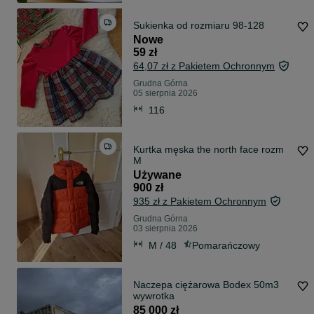
Sukienka od rozmiaru 98-128
Nowe
59 zł
64,07 zł z Pakietem Ochronnym
Grudna Górna
05 sierpnia 2026
116
Kurtka męska the north face rozm
M
Używane
900 zł
935 zł z Pakietem Ochronnym
Grudna Górna
03 sierpnia 2026
M / 48
Pomarańczowy
Naczepa ciężarowa Bodex 50m3
wywrotka
85 000 zł