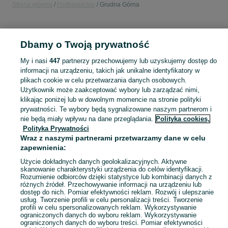
Strona główna
Podkarpackie
Grudna Górna
KATEGORIA
Dbamy o Twoją prywatność
Popularne wyszukiwania
My i nasi
447
partnerzy przechowujemy lub uzyskujemy dostęp do
suret
zbiornik na deszczówkę
informacji na urządzeniu, takich jak unikalne identyfikatory w
plikach cookie w celu przetwarzania danych osobowych.
Użytkownik może zaakceptować wybory lub zarządzać nimi,
Skorzystaj z największego serwisu ogłoszeniowego - Grudna Górna i okolice! Kupuj to, czego pragniesz i sprzedawaj to, czego już nie potrzebujesz!
Zobacz Więc
klikając poniżej lub w dowolnym momencie na stronie polityki
prywatności. Te wybory będą sygnalizowane naszym partnerom i
nie będą miały wpływu na dane przeglądania.
Polityka cookies,
Mapa kategorii
Polityka Prywatności
Mapa miejscowości
Wraz z naszymi partnerami przetwarzamy dane w celu
zapewnienia:
Mapa ministron
Popularne wyszukiwania
Użycie dokładnych danych geolokalizacyjnych. Aktywne
skanowanie charakterystyki urządzenia do celów identyfikacji.
Rozumienie odbiorców dzięki statystyce lub kombinacji danych z
różnych źródeł. Przechowywanie informacji na urządzeniu lub
dostęp do nich. Pomiar efektywności reklam. Rozwój i ulepszanie
usług. Tworzenie profili w celu personalizacji treści. Tworzenie
profili w celu spersonalizowanych reklam. Wykorzystywanie
ograniczonych danych do wyboru reklam. Wykorzystywanie
ograniczonych danych do wyboru treści. Pomiar efektywności