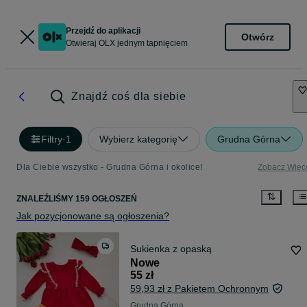
Przejdź do aplikacji
Otwórz
Otwieraj OLX jednym tapnięciem
Znajdź coś dla siebie
Filtry
·
1
Wybierz kategorię
Grudna Górna
Dla Ciebie wszystko - Grudna Górna i okolice!
Zobacz Więc
ZNALEŹLIŚMY 159 OGŁOSZEŃ
Jak pozycjonowane są ogłoszenia?
Sukienka z opaską
Nowe
55 zł
59,93 zł z Pakietem Ochronnym
Grudna Górna