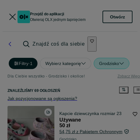
Przejdź do aplikacji
Otwórz
Otwieraj OLX jednym tapnięciem
Znajdź coś dla siebie
Filtry
·
1
Wybierz kategorię
Grodzisko
Dla Ciebie wszystko - Grodzisko i okolice!
Zobacz Więc
ZNALEŹLIŚMY 69 OGŁOSZEŃ
Jak pozycjonowane są ogłoszenia?
Kapcie dziewczynka rozmiar 23
Używane
50 zł
54,75 zł z Pakietem Ochronnym
Grodzisko