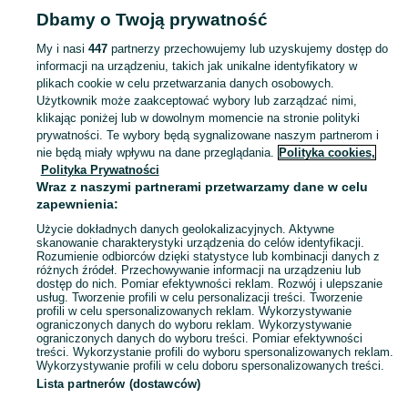
Dbamy o Twoją prywatność
Strona główna
Opolskie
Grodzisko
My i nasi
447
partnerzy przechowujemy lub uzyskujemy dostęp do
informacji na urządzeniu, takich jak unikalne identyfikatory w
KATEGORIA
plikach cookie w celu przetwarzania danych osobowych.
Użytkownik może zaakceptować wybory lub zarządzać nimi,
Skorzystaj z największego serwisu ogłoszeniowego - Grodzisko i okolice! Kupuj to, czego pragniesz i sprzedawaj to, czego już nie potrzebujesz!
Zobacz Więc
klikając poniżej lub w dowolnym momencie na stronie polityki
prywatności. Te wybory będą sygnalizowane naszym partnerom i
nie będą miały wpływu na dane przeglądania.
Polityka cookies,
Mapa kategorii
Polityka Prywatności
Mapa miejscowości
Wraz z naszymi partnerami przetwarzamy dane w celu
zapewnienia:
Mapa ministron
Użycie dokładnych danych geolokalizacyjnych. Aktywne
Popularne wyszukiwania
skanowanie charakterystyki urządzenia do celów identyfikacji.
Rozumienie odbiorców dzięki statystyce lub kombinacji danych z
różnych źródeł. Przechowywanie informacji na urządzeniu lub
dostęp do nich. Pomiar efektywności reklam. Rozwój i ulepszanie
usług. Tworzenie profili w celu personalizacji treści. Tworzenie
profili w celu spersonalizowanych reklam. Wykorzystywanie
ograniczonych danych do wyboru reklam. Wykorzystywanie
ograniczonych danych do wyboru treści. Pomiar efektywności
treści. Wykorzystanie profili do wyboru spersonalizowanych reklam.
Wykorzystywanie profili w celu doboru spersonalizowanych treści.
Lista partnerów (dostawców)