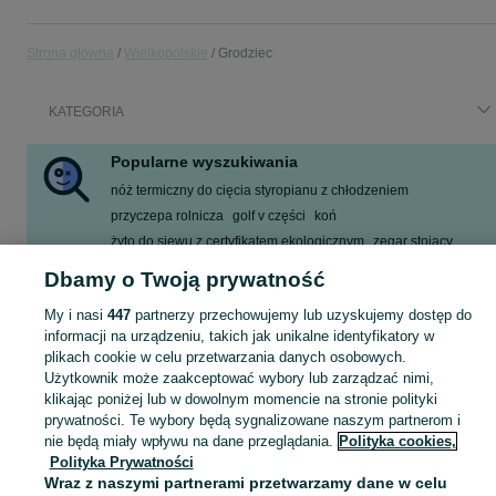
Strona główna
Wielkopolskie
Grodziec
KATEGORIA
Popularne wyszukiwania
nóż termiczny do cięcia styropianu z chłodzeniem
przyczepa rolnicza
golf v części
koń
żyto do siewu z certyfikatem ekologicznym
zegar stojący
boczki drzwi golf v
rury stalowe
Dbamy o Twoją prywatność
Zobacz Więcej
My i nasi
447
partnerzy przechowujemy lub uzyskujemy dostęp do
informacji na urządzeniu, takich jak unikalne identyfikatory w
plikach cookie w celu przetwarzania danych osobowych.
Skorzystaj z największego serwisu ogłoszeniowego - Grodziec i okolice! Kupuj to, czego pragniesz i sprzedawaj to, czego już nie potrzebujesz!
Zobacz Więc
Użytkownik może zaakceptować wybory lub zarządzać nimi,
klikając poniżej lub w dowolnym momencie na stronie polityki
Mapa kategorii
prywatności. Te wybory będą sygnalizowane naszym partnerom i
Mapa miejscowości
nie będą miały wpływu na dane przeglądania.
Polityka cookies,
Polityka Prywatności
Mapa ministron
Wraz z naszymi partnerami przetwarzamy dane w celu