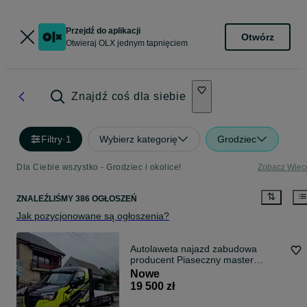
Przejdź do aplikacji
Otwórz
Otwieraj OLX jednym tapnięciem
Znajdź coś dla siebie
Filtry
·
1
Wybierz kategorię
Grodziec
Dla Ciebie wszystko - Grodziec i okolice!
Zobacz Więc
ZNALEŹLIŚMY 386 OGŁOSZEŃ
Jak pozycjonowane są ogłoszenia?
Autolaweta najazd zabudowa
producent Piaseczny master
sprinter iveco
Nowe
19 500 zł