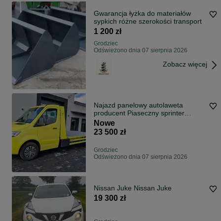
Gwarancja łyżka do materiałów
sypkich różne szerokości transport
1 200 zł
Grodziec
Odświeżono dnia 07 sierpnia 2026
Zobacz więcej
Najazd panelowy autolaweta
producent Piaseczny sprinter
crafter iveco
Nowe
23 500 zł
Grodziec
Odświeżono dnia 07 sierpnia 2026
Nissan Juke Nissan Juke
19 300 zł