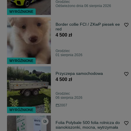
Grodziec
Odświeżono dnia 06 sierpnia 2026
WYRÓŻNIONE
Border collie FCI / ZKwP piesek ee
red
4 500 zł
Grodziec
01 sierpnia 2026
WYRÓŻNIONE
Przyczepa samochodowa
4 500 zł
Grodziec
06 sierpnia 2026
2007
WYRÓŻNIONE
Folia Polybale 500 folia rolnicza do
sianokiszonki, mocna, wytrzymała