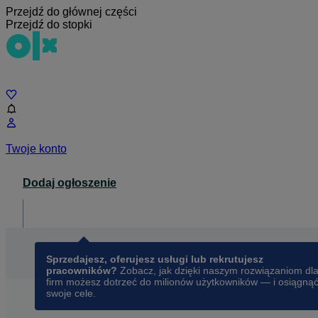
Przejdź do głównej części
Przejdź do stopki
Czat
Twoje konto
Dodaj ogłoszenie
Dla biznesu
opens in a new tab
Sprzedajesz, oferujesz usługi lub rekrutujesz
pracowników?
Zobacz, jak dzięki naszym rozwiązaniom dl
firm możesz dotrzeć do milionów użytkowników — i osiągną
swoje cele.