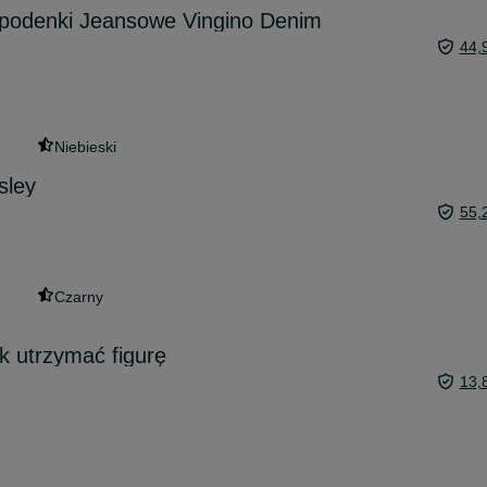
spodenki Jeansowe Vingino Denim
44,
Niebieski
sley
55,
Czarny
k utrzymać figurę
13,