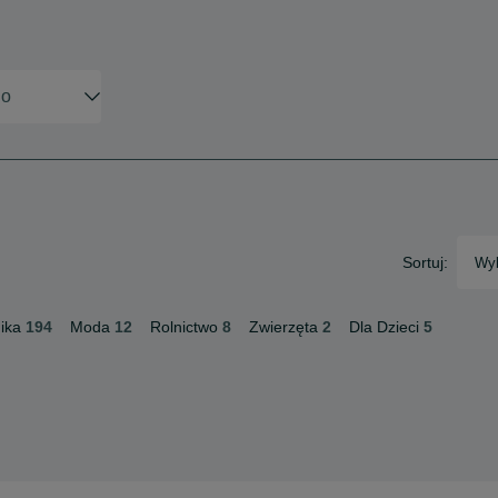
Sortuj:
Wyb
ika
194
Moda
12
Rolnictwo
8
Zwierzęta
2
Dla Dzieci
5