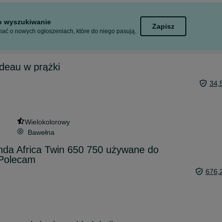
to wyszukiwanie
Zapisz
ać o nowych ogłoszeniach, które do niego pasują.
deau w prążki
34,
Wielokolorowy
Bawełna
nda Africa Twin 650 750 używane do
 Polecam
676,