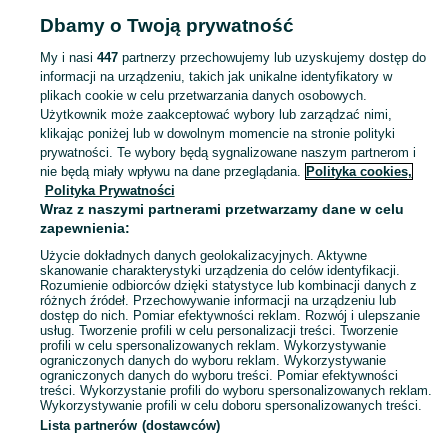
Dbamy o Twoją prywatność
Strona główna
Świętokrzyskie
Grabowa
My i nasi
447
partnerzy przechowujemy lub uzyskujemy dostęp do
informacji na urządzeniu, takich jak unikalne identyfikatory w
KATEGORIA
plikach cookie w celu przetwarzania danych osobowych.
Użytkownik może zaakceptować wybory lub zarządzać nimi,
Skorzystaj z największego serwisu ogłoszeniowego - Grabowa i okolice! Kupuj to, czego pragniesz i sprzedawaj to, czego już nie potrzebujesz!
Zobacz Więc
klikając poniżej lub w dowolnym momencie na stronie polityki
prywatności. Te wybory będą sygnalizowane naszym partnerom i
nie będą miały wpływu na dane przeglądania.
Polityka cookies,
Mapa kategorii
Polityka Prywatności
Mapa miejscowości
Wraz z naszymi partnerami przetwarzamy dane w celu
zapewnienia:
Mapa ministron
Użycie dokładnych danych geolokalizacyjnych. Aktywne
Popularne wyszukiwania
skanowanie charakterystyki urządzenia do celów identyfikacji.
Rozumienie odbiorców dzięki statystyce lub kombinacji danych z
różnych źródeł. Przechowywanie informacji na urządzeniu lub
dostęp do nich. Pomiar efektywności reklam. Rozwój i ulepszanie
usług. Tworzenie profili w celu personalizacji treści. Tworzenie
profili w celu spersonalizowanych reklam. Wykorzystywanie
ograniczonych danych do wyboru reklam. Wykorzystywanie
ograniczonych danych do wyboru treści. Pomiar efektywności
treści. Wykorzystanie profili do wyboru spersonalizowanych reklam.
Wykorzystywanie profili w celu doboru spersonalizowanych treści.
Lista partnerów (dostawców)