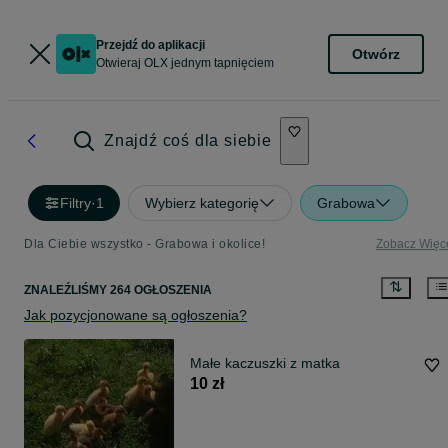
Przejdź do aplikacji
Otwórz
Otwieraj OLX jednym tapnięciem
Znajdź coś dla siebie
Filtry
·
1
Wybierz kategorię
Grabowa
Dla Ciebie wszystko - Grabowa i okolice!
Zobacz Więc
ZNALEŹLIŚMY 264 OGŁOSZENIA
Jak pozycjonowane są ogłoszenia?
Małe kaczuszki z matka
10 zł