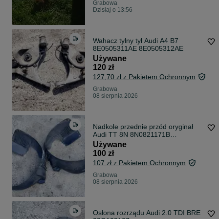
Grabowa
Dzisiaj o 13:56
Wahacz tylny tył Audi A4 B7
8E0505311AE 8E0505312AE
Używane
120 zł
127,70 zł z Pakietem Ochronnym
Grabowa
08 sierpnia 2026
Nadkole przednie przód oryginał
Audi TT 8N 8N0821171B
8N0821172B
Używane
100 zł
107 zł z Pakietem Ochronnym
Grabowa
08 sierpnia 2026
Osłona rozrządu Audi 2.0 TDI BRE