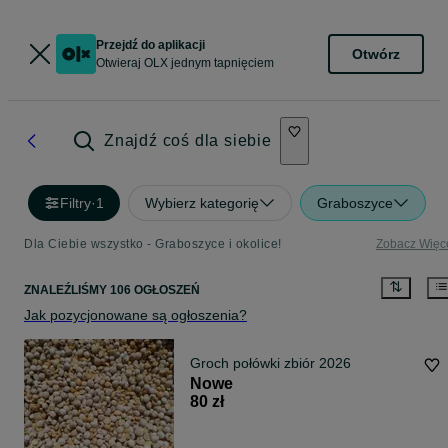
Przejdź do aplikacji
Otwórz
Otwieraj OLX jednym tapnięciem
Znajdź coś dla siebie
Filtry
·
1
Wybierz kategorię
Graboszyce
Dla Ciebie wszystko - Graboszyce i okolice!
Zobacz Więc
ZNALEŹLIŚMY 106 OGŁOSZEŃ
Jak pozycjonowane są ogłoszenia?
Groch połówki zbiór 2026
Nowe
80 zł