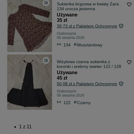
Sukienka brązowa w kwiaty Zara
134 urocza jesienna
Używane
35 zł
39,73 zł z Pakietem Ochronnym
Graboszyce
06 sierpnia 2026
134
Musztardowy
Wizytowa czarna sukienka z
koronki i srebrny sweter 122 / 128
Używane
45 zł
50,08 zł z Pakietem Ochronnym
Graboszyce
06 sierpnia 2026
122
Czarny
1
z
11