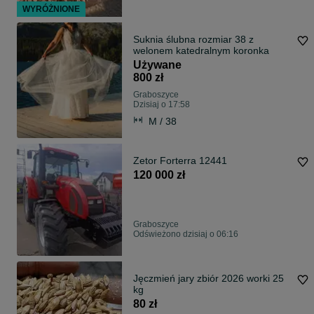
WYRÓŻNIONE
Suknia ślubna rozmiar 38 z
welonem katedralnym koronka
Używane
800 zł
Graboszyce
Dzisiaj o 17:58
M / 38
Zetor Forterra 12441
120 000 zł
Graboszyce
Odświeżono dzisiaj o 06:16
Jęczmień jary zbiór 2026 worki 25
kg
80 zł