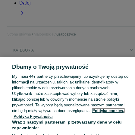
Dalej
Strona główna
Małopolskie
Graboszyce
KATEGORIA
Popularne wyszukiwania
Dbamy o Twoją prywatność
betoniarka używana
betoniarki używane
jęczmień jary
My i nasi
447
partnerzy przechowujemy lub uzyskujemy dostęp do
pszenica
woom 2
betoniarki
informacji na urządzeniu, takich jak unikalne identyfikatory w
plikach cookie w celu przetwarzania danych osobowych.
Użytkownik może zaakceptować wybory lub zarządzać nimi,
Skorzystaj z największego serwisu ogłoszeniowego - Graboszyce i okolice! Kupuj to, czego pragniesz i sprzedawaj to, czego już nie potrzebujesz!
Zobacz Więc
klikając poniżej lub w dowolnym momencie na stronie polityki
prywatności. Te wybory będą sygnalizowane naszym partnerom i
Mapa kategorii
nie będą miały wpływu na dane przeglądania.
Polityka cookies,
Polityka Prywatności
Mapa miejscowości
Wraz z naszymi partnerami przetwarzamy dane w celu
Mapa ministron
zapewnienia:
Popularne wyszukiwania