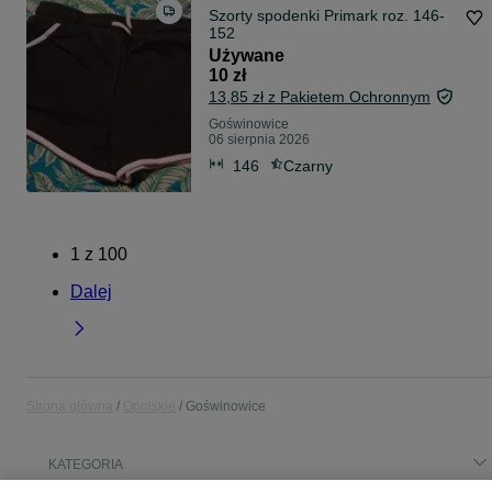
Szorty spodenki Primark roz. 146-
152
Używane
10 zł
13,85 zł z Pakietem Ochronnym
Goświnowice
06 sierpnia 2026
146
Czarny
1
z
100
Dalej
Strona główna
Opolskie
Goświnowice
KATEGORIA