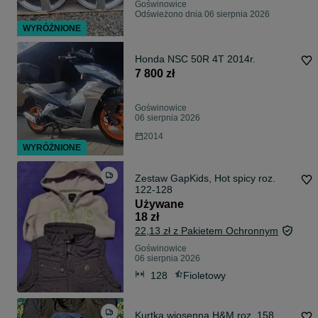
Goświnowice
Odświeżono dnia 06 sierpnia 2026
WYRÓŻNIONE
Honda NSC 50R 4T 2014r.
7 800 zł
Goświnowice
06 sierpnia 2026
2014
WYRÓŻNIONE
Zestaw GapKids, Hot spicy roz.
122-128
Używane
18 zł
22,13 zł z Pakietem Ochronnym
Goświnowice
06 sierpnia 2026
128
Fioletowy
Kurtka wiosenna H&M roz. 158