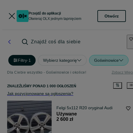
Przejdź do aplikacji
Otwórz
Otwieraj OLX jednym tapnięciem
Znajdź coś dla siebie
Filtry
·
1
Wybierz kategorię
Goświnowice
Dla Ciebie wszystko - Goświnowice i okolice!
Zobacz Więc
ZNALEŹLIŚMY
PONAD
1 000 OGŁOSZEŃ
Jak pozycjonowane są ogłoszenia?
Felgi 5x112 R20 oryginał Audi
Używane
2 600 zł