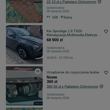
22,13 zł z Pakietem Ochronnym
Goświnowice
06 sierpnia 2026
158
Szary
Kia Sportage 1,6 TGDI
Klimatyzacja,Multimedia,Elektryka,
Kamera
68 900 zł
Goświnowice
06 sierpnia 2026
2024 - 15 339 km
Urządzenie do czyszczenia butów
Nowe
360 zł
380,55 zł z Pakietem Ochronnym
Goświnowice
06 sierpnia 2026