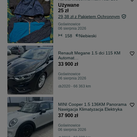
Używane
25 zł
29,38 zł z Pakietem Ochronnym
Goświnowice
06 sierpnia 2026
158
Niebieski
Renault Megane 1.5 dci 115 KM
Automat
Nawigacja,Klimatyzacja,Elektryka,C
33 900 zł
zujniki
Goświnowice
06 sierpnia 2026
2020 - 66 363 km
MINI Cooper 1.5 136KM Panorama
Nawigacja Klimatyzacja Elektryka
37 900 zł
Goświnowice
06 sierpnia 2026