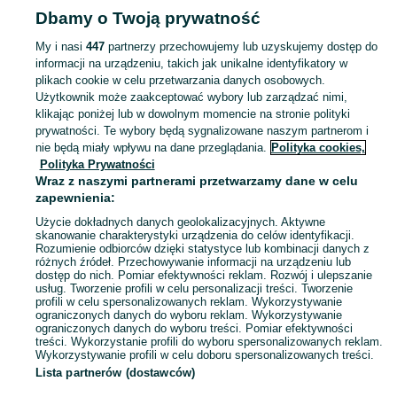
Dbamy o Twoją prywatność
Popularne wyszukiwania
lotus
My i nasi
447
partnerzy przechowujemy lub uzyskujemy dostęp do
informacji na urządzeniu, takich jak unikalne identyfikatory w
plikach cookie w celu przetwarzania danych osobowych.
Skorzystaj z największego serwisu ogłoszeniowego - Goświnowice i okolice! Kupuj to, czego pragniesz i sprzedawaj to, czego już nie potrzebujesz!
Zobacz Więc
Użytkownik może zaakceptować wybory lub zarządzać nimi,
klikając poniżej lub w dowolnym momencie na stronie polityki
prywatności. Te wybory będą sygnalizowane naszym partnerom i
Mapa kategorii
nie będą miały wpływu na dane przeglądania.
Polityka cookies,
Mapa miejscowości
Polityka Prywatności
Mapa ministron
Wraz z naszymi partnerami przetwarzamy dane w celu
zapewnienia:
Popularne wyszukiwania
Użycie dokładnych danych geolokalizacyjnych. Aktywne
skanowanie charakterystyki urządzenia do celów identyfikacji.
Rozumienie odbiorców dzięki statystyce lub kombinacji danych z
różnych źródeł. Przechowywanie informacji na urządzeniu lub
dostęp do nich. Pomiar efektywności reklam. Rozwój i ulepszanie
usług. Tworzenie profili w celu personalizacji treści. Tworzenie
profili w celu spersonalizowanych reklam. Wykorzystywanie
ograniczonych danych do wyboru reklam. Wykorzystywanie
ograniczonych danych do wyboru treści. Pomiar efektywności
treści. Wykorzystanie profili do wyboru spersonalizowanych reklam.
Wykorzystywanie profili w celu doboru spersonalizowanych treści.
Lista partnerów (dostawców)