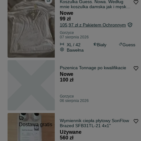
Koszulka Guess. Nowa. Według
mnie koszulka damska jak i męska
może być.
Nowe
99 zł
105,97 zł z Pakietem Ochronnym
Gorzyce
07 sierpnia 2026
XL / 42
Biały
Guess
Bawełna
Pszenica Tonnage po kwalifikacie
Nowe
100 zł
Gorzyce
06 sierpnia 2026
Wymiennik ciepła płytowy SonFlow
Dostawa gratis
Brazed SFB31TL-21 4x1"
Używane
560 zł