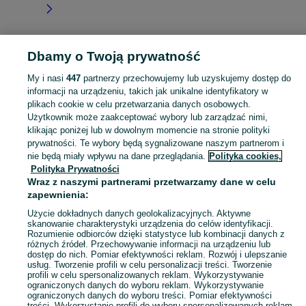
Dbamy o Twoją prywatność
Strona główna
Małopolskie
Gorzyce
My i nasi
447
partnerzy przechowujemy lub uzyskujemy dostęp do
informacji na urządzeniu, takich jak unikalne identyfikatory w
KATEGORIA
plikach cookie w celu przetwarzania danych osobowych.
Użytkownik może zaakceptować wybory lub zarządzać nimi,
Skorzystaj z największego serwisu ogłoszeniowego - Gorzyce i okolice! Kupuj to, czego pragniesz i sprzedawaj to, czego już nie potrzebujesz!
Zobacz Więc
klikając poniżej lub w dowolnym momencie na stronie polityki
prywatności. Te wybory będą sygnalizowane naszym partnerom i
nie będą miały wpływu na dane przeglądania.
Polityka cookies,
Mapa kategorii
Polityka Prywatności
Mapa miejscowości
Wraz z naszymi partnerami przetwarzamy dane w celu
zapewnienia:
Mapa ministron
Popularne wyszukiwania
Użycie dokładnych danych geolokalizacyjnych. Aktywne
skanowanie charakterystyki urządzenia do celów identyfikacji.
Rozumienie odbiorców dzięki statystyce lub kombinacji danych z
różnych źródeł. Przechowywanie informacji na urządzeniu lub
dostęp do nich. Pomiar efektywności reklam. Rozwój i ulepszanie
usług. Tworzenie profili w celu personalizacji treści. Tworzenie
profili w celu spersonalizowanych reklam. Wykorzystywanie
ograniczonych danych do wyboru reklam. Wykorzystywanie
ograniczonych danych do wyboru treści. Pomiar efektywności
treści. Wykorzystanie profili do wyboru spersonalizowanych reklam.