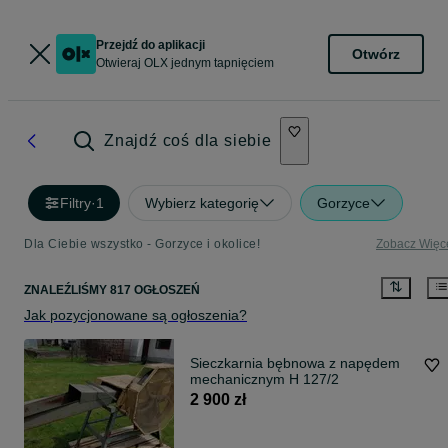
Przejdź do aplikacji
Otwórz
Otwieraj OLX jednym tapnięciem
Znajdź coś dla siebie
Filtry
·
1
Wybierz kategorię
Gorzyce
Dla Ciebie wszystko - Gorzyce i okolice!
Zobacz Więc
ZNALEŹLIŚMY 817 OGŁOSZEŃ
Jak pozycjonowane są ogłoszenia?
Sieczkarnia bębnowa z napędem
mechanicznym H 127/2
2 900 zł